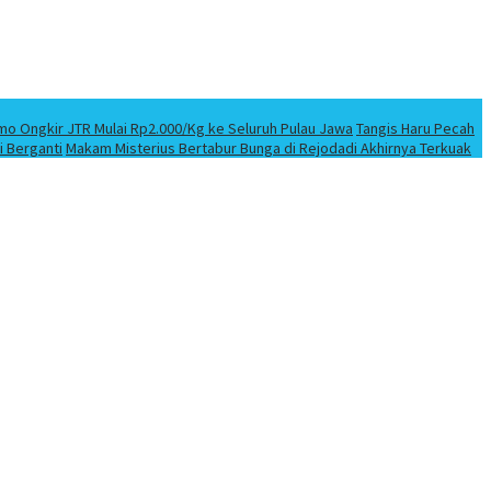
mo Ongkir JTR Mulai Rp2.000/Kg ke Seluruh Pulau Jawa
Tangis Haru Pecah
i Berganti
Makam Misterius Bertabur Bunga di Rejodadi Akhirnya Terkuak