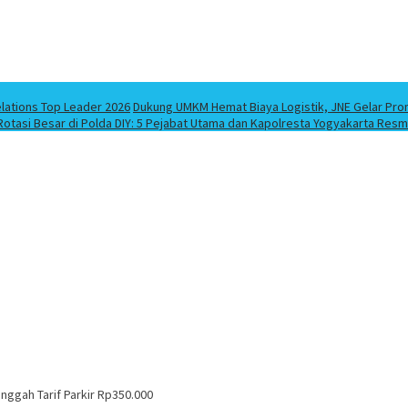
elations Top Leader 2026
Dukung UMKM Hemat Biaya Logistik, JNE Gelar Pro
Rotasi Besar di Polda DIY: 5 Pejabat Utama dan Kapolresta Yogyakarta Resm
ggah Tarif Parkir Rp350.000