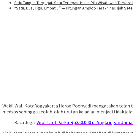
Satu Tangan Tergapai, Satu Terlepas: Kisah Pilu Wisatawan Terser
“Satu, Dua, Tiga, Empat…” — Hitungan Amplop Terakhir Bu Ijah Set
Wakil Wali Kota Yogyakarta Heroe Poerwadi mengatakan telah t
medsos sehingga seolah-olah urutan kejadian menjadi tidak jela
Baca Juga:
Viral Tarif Parkir Rp350.000 di Angkringan Ja
“Jadi saat itu saya menjawab di beberapa unggahan di Instagram,