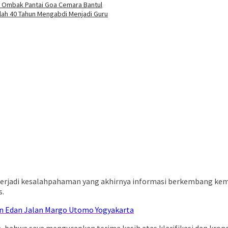
et Ombak Pantai Goa Cemara Bantul
elah 40 Tahun Mengabdi Menjadi Guru
erjadi kesalahpahaman yang akhirnya informasi berkembang kema
s.
man Edan Jalan Margo Utomo Yogyakarta
 bahwa saya mengucapkan terima kasih atas klarifikasi dan kronol