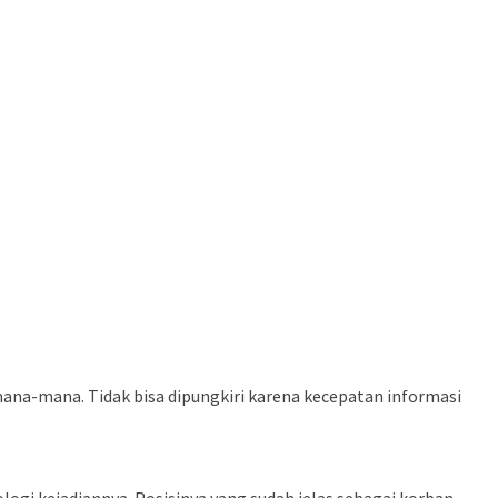
na-mana. Tidak bisa dipungkiri karena kecepatan informasi
ogi kejadiannya. Posisinya yang sudah jelas sebagai korban.