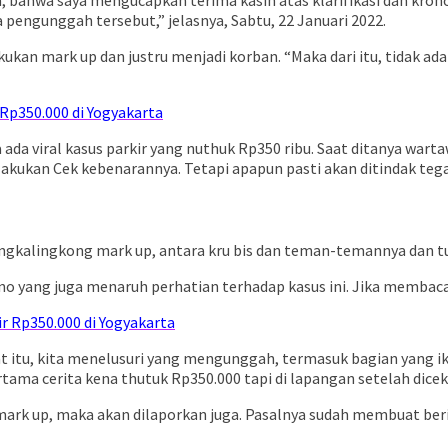
a pengunggah tersebut,” jelasnya, Sabtu, 22 Januari 2022.
lakukan mark up dan justru menjadi korban. “Maka dari itu, tidak
r Rp350.000 di Yogyakarta
ada viral kasus parkir yang nuthuk Rp350 ribu. Saat ditanya wart
lakukan Cek kebenarannya. Tetapi apapun pasti akan ditindak teg
ngkalingkong mark up, antara kru bis dan teman-temannya dan tuk
yang juga menaruh perhatian terhadap kasus ini. Jika membaca d
r Rp350.000 di Yogyakarta
at itu, kita menelusuri yang mengunggah, termasuk bagian yang ik
rtama cerita kena thutuk Rp350.000 tapi di lapangan setelah dicek
mark up, maka akan dilaporkan juga. Pasalnya sudah membuat beri