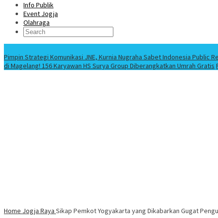
Info Publik
Event Jogja
Olahraga
Berita Terbaru
Pimpin Strategi Komunikasi JNE, Kurnia Nugraha Sabet Indonesia Public R
di Magelang! 156 Karyawan HS Surya Group Diberangkatkan Umrah Gratis
Home
Jogja Raya
Sikap Pemkot Yogyakarta yang Dikabarkan Gugat Pengun