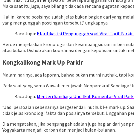
Maka saat itu juga, saya bilang tidak ada rencana gugatan kepad
Hal ini karena posisinya sudah jelas bukan bagian dari yang me
yang mengunggah postingan tersebut,” ungkapnya.
Baca Juga:
Klarifikasi si Pengunggah soal Viral Tarif Parki
Heroe menjelaskan kronologis dari kesimpangsiuran ini bermula 
atau bukan. Dishub akan koordinasi dengan kepolisian untuk me
Kongkalikong Mark Up Parkir
Malam harinya, ada laporan, bahwa bukan murni nuthuk, tapi ko
Pada saat yang sama Wawali menjawab Menparekraf Sandiaga Uno 
Baca Juga:
Menteri Sandiaga Uno Ikut Komentar Viral Parki
“Jadi persoalan sebenarnya bergeser dari nuthuk ke mark up. Sa
tidak jelas kronologi fakta dan posisinya tersebut. Unggahan pe
Dia mengatakan, jika pengunggah adalah juga bagian dari yang 
Yogyakarta menjadi korban dan menjadi bulan-bulanan.