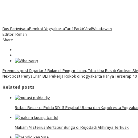
Bus Pariwisata
Pemkot Yogyakarta
Tarif Parkir
Viral
Wisatawan
Editor: Rehan
Share
Post
Previous post
Diparkir 8 Bulan di Pinggir Jalan, Tiba-tiba Bus di Godean S
Next post
Penyaluran BLT Pekerja Rokok di Yogyakarta Hanya Terserap 40
navigation
Related posts
Rotasi Besar di Polda DIY: 5 Pejabat Utama dan Kapolresta Yogyaka
Makam Misterius Bertabur Bunga di Rejodadi Akhirnya Terkuak