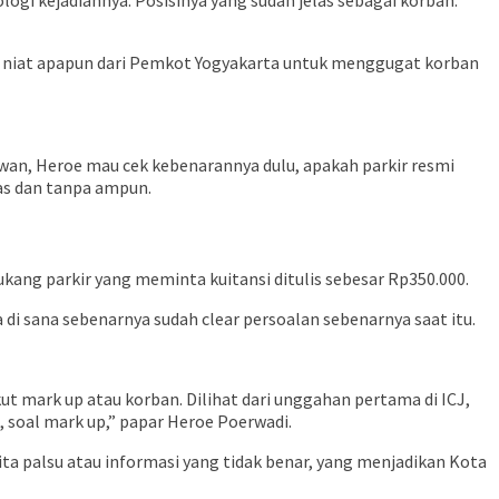
 ada niat apapun dari Pemkot Yogyakarta untuk menggugat korban
awan, Heroe mau cek kebenarannya dulu, apakah parkir resmi
as dan tanpa ampun.
ang parkir yang meminta kuitansi ditulis sebesar Rp350.000.
i sana sebenarnya sudah clear persoalan sebenarnya saat itu.
ut mark up atau korban. Dilihat dari unggahan pertama di ICJ,
, soal mark up,” papar Heroe Poerwadi.
ta palsu atau informasi yang tidak benar, yang menjadikan Kota