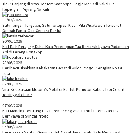
Tidur Panjang di Atas Bentor: Saat Aspal Jogja Menjadi Saksi Bisu
Kepergian Pejuang Nafkah
05/07/2026
Satu Tangan Tergapai, Satu Terlepas: Kisah Pilu Wisatawan Terseret
Ombak Pantai Goa Cemara Bantul
30/06/2026
Niat Baik Berujung Duka: Kala Perempuan Tua Bertaruh Nyawa Padamkan
Api di Lereng Rongkop
28/06/2026
Berjibaku Jinakkan Kebakaran Hebat di Kulon Progo, Kerugian Rp330
Juta
07/06/2026
Viral Kecelakaan Motor Vs Mobil di Bantul: Pemotor Kabur, Tapi Celurit
Tertinggal di TKP
07/06/2026
Niat Mancing Berujung Duka: Pemancing Asal Bantul Ditemukan Tak
Bernyawa di Sungai Progo
05/06/2026
Kecelakaan Maut di Gunungkidul: Gagal Jaga Jarak, Satu Meninggal