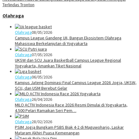
Terlindas Tronton
Olahraga
Olahraga
08/05/2026
Campus League Gandeng UII, Bangun Ekosistem Olahraga
Mahasiswa Berkelanjutan di Yogyakarta
Olahraga
07/05/2026
UKSW dan SCU Juara Basketball Campus League Regional
Yogyakarta, Amankan Tiket Nasional
Olahraga
06/05/2026
Kampus Jateng Dominasi Final Campus League 2026 Jogja, UKSW,
SCU, dan USM Berebut Gelar
Olahraga
26/04/2026
MILO ACTIV Indonesia Race 2026 Resmi Dimulai di Yogyakarta,
4.500 Pelari Ramaikan Seri Pem…
Olahraga
28/02/2026
PSIM Jogja Bungkam PSBS Biak 4-2 di Maguwoharjo, Laskar
Mataram Akhiri Puasa Kemenangan