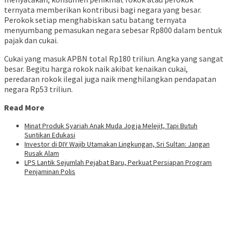
ternyata memberikan kontribusi bagi negara yang besar.
Perokok setiap menghabiskan satu batang ternyata
menyumbang pemasukan negara sebesar Rp800 dalam bentuk
pajak dan cukai.
Cukai yang masuk APBN total Rp180 triliun. Angka yang sangat
besar. Begitu harga rokok naik akibat kenaikan cukai,
peredaran rokok ilegal juga naik menghilangkan pendapatan
negara Rp53 triliun.
Read More
Minat Produk Syariah Anak Muda Jogja Melejit, Tapi Butuh
Suntikan Edukasi
Investor di DIY Wajib Utamakan Lingkungan, Sri Sultan: Jangan
Rusak Alam
LPS Lantik Sejumlah Pejabat Baru, Perkuat Persiapan Program
Penjaminan Polis