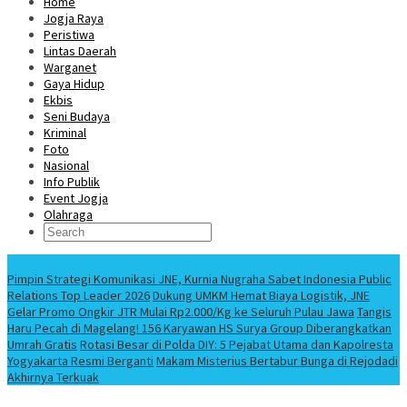
Home
Jogja Raya
Peristiwa
Lintas Daerah
Warganet
Gaya Hidup
Ekbis
Seni Budaya
Kriminal
Foto
Nasional
Info Publik
Event Jogja
Olahraga
Berita Terbaru
Pimpin Strategi Komunikasi JNE, Kurnia Nugraha Sabet Indonesia Public
Relations Top Leader 2026
Dukung UMKM Hemat Biaya Logistik, JNE
Gelar Promo Ongkir JTR Mulai Rp2.000/Kg ke Seluruh Pulau Jawa
Tangis
Haru Pecah di Magelang! 156 Karyawan HS Surya Group Diberangkatkan
Umrah Gratis
Rotasi Besar di Polda DIY: 5 Pejabat Utama dan Kapolresta
Yogyakarta Resmi Berganti
Makam Misterius Bertabur Bunga di Rejodadi
Akhirnya Terkuak