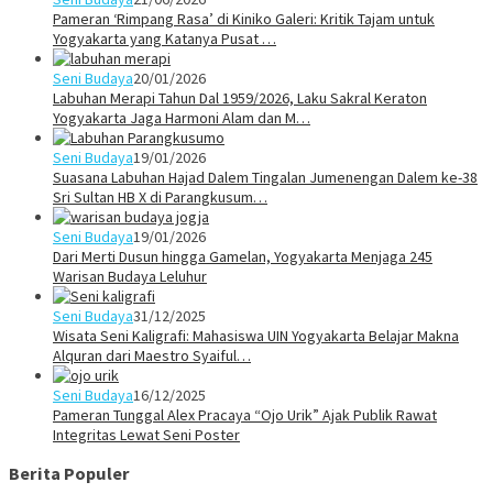
Pameran ‘Rimpang Rasa’ di Kiniko Galeri: Kritik Tajam untuk
Yogyakarta yang Katanya Pusat …
Seni Budaya
20/01/2026
Labuhan Merapi Tahun Dal 1959/2026, Laku Sakral Keraton
Yogyakarta Jaga Harmoni Alam dan M…
Seni Budaya
19/01/2026
Suasana Labuhan Hajad Dalem Tingalan Jumenengan Dalem ke-38
Sri Sultan HB X di Parangkusum…
Seni Budaya
19/01/2026
Dari Merti Dusun hingga Gamelan, Yogyakarta Menjaga 245
Warisan Budaya Leluhur
Seni Budaya
31/12/2025
Wisata Seni Kaligrafi: Mahasiswa UIN Yogyakarta Belajar Makna
Alquran dari Maestro Syaiful…
Seni Budaya
16/12/2025
Pameran Tunggal Alex Pracaya “Ojo Urik” Ajak Publik Rawat
Integritas Lewat Seni Poster
Berita Populer