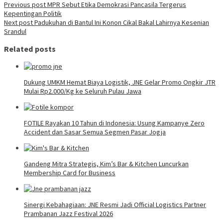
Previous post
MPR Sebut Etika Demokrasi Pancasila Tergerus
Kepentingan Politik
Next post
Padukuhan di Bantul Ini Konon Cikal Bakal Lahirnya Kesenian
Srandul
Related posts
Dukung UMKM Hemat Biaya Logistik, JNE Gelar Promo Ongkir JTR
Mulai Rp2.000/Kg ke Seluruh Pulau Jawa
FOTILE Rayakan 10 Tahun di Indonesia: Usung Kampanye Zero
Accident dan Sasar Semua Segmen Pasar Jogja
Gandeng Mitra Strategis, Kim’s Bar & Kitchen Luncurkan
Membership Card for Business
Sinergi Kebahagiaan: JNE Resmi Jadi Official Logistics Partner
Prambanan Jazz Festival 2026