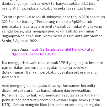
dunia dengan jumlah perokok terbanyak, sekitar 69,1 juta
orang. Artinya, industri rokok prospeksnya sangat bagus.
Tercatat produksi rokok di Indonesia pada tahun 2020 sejumlah
320,8 miliar batang. “Per batang rokok itu Rp800 untuk
pemasukan negara dalam bentuk pajak dan cukai. Angka yang
sangat besar, lalu mengapa perokok masih didiskriminasi,”
ungkapnya dalam diskusi kritis media di Puri Mataram Sleman,
Senin, 8 Agustus 2022.
Baca Juga:
Ingat, Berkendara Sambil Merokok atau
Ngobrol Didenda Rp750.000
Dia menggarisbawahi cukai masuk APBN yang begitu besar ini
namun dalam penyusunan regulasi faktnya perokok
didiskriminasi. Bahkan, perokok diposisikan sebagai orang
nomor dua.
Andi mengungkapkan, pada dasarnya konsumen bersedia
diatur tetapi aturannya harus imbang dan berkeadilan.
Konsumen punya hak ikut menyusun regulasi seperti dalam
penyusunan peraturan daerah Kawasan Tanpa Rokok (Perda
KTR). “Sebisa mungkin libatkan kami terkait dengan regulasi