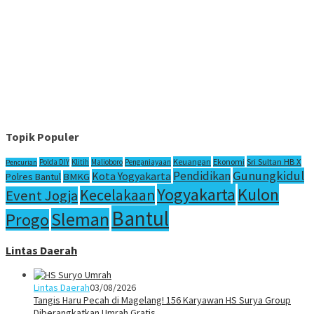
Topik Populer
Sri Sultan HB X
Keuangan
Ekonomi
Polda DIY
Klitih
Malioboro
Penganiayaan
Pencurian
Gunungkidul
Pendidikan
Kota Yogyakarta
Polres Bantul
BMKG
Yogyakarta
Kulon
Kecelakaan
Event Jogja
Bantul
Sleman
Progo
Lintas Daerah
Lintas Daerah
03/08/2026
Tangis Haru Pecah di Magelang! 156 Karyawan HS Surya Group
Diberangkatkan Umrah Gratis