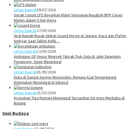
Lintas Daerah
09/07/2026
Gerak Cepat! LPS Bayarkan Klaim Simpanan Nasabah BPR Ceper
Klaten dalam 5 Hari Kerja
Lintas Daerah
27/05/2026
Viral Rumah Rusak Akibat Sound Horeg di Jepara, Kaca dan Plafon
Ambyar Saat Takbir Kelili…
Lintas Daerah
13/05/2026
Ambulans GP Ansor Ringsek Tabrak Truk Gula di Jalur Deandels
Purworejo, Sopir Meninggal
Lintas Daerah
01/05/2026
Duka di Sungai Serayu Wonosobo: Remaja Asal Temanggung
Ditemukan Meninggal di Sikancil
Lintas Daerah
21/02/2026
Kronologi Tiga Remaja Meninggal Tersambar KA Argo Merbabu di
Batang
Seni Budaya
Seni Budaya
21/06/2026