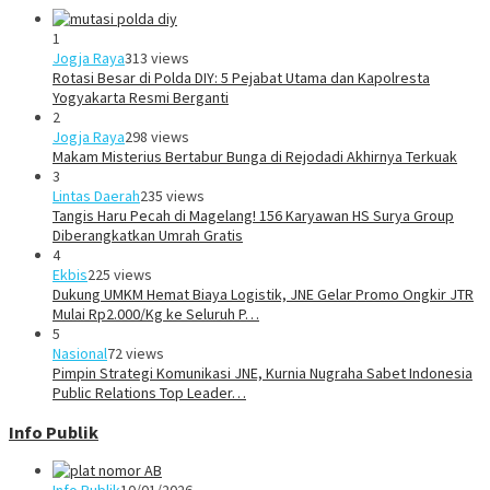
1
Jogja Raya
313 views
Rotasi Besar di Polda DIY: 5 Pejabat Utama dan Kapolresta
Yogyakarta Resmi Berganti
2
Jogja Raya
298 views
Makam Misterius Bertabur Bunga di Rejodadi Akhirnya Terkuak
3
Lintas Daerah
235 views
Tangis Haru Pecah di Magelang! 156 Karyawan HS Surya Group
Diberangkatkan Umrah Gratis
4
Ekbis
225 views
Dukung UMKM Hemat Biaya Logistik, JNE Gelar Promo Ongkir JTR
Mulai Rp2.000/Kg ke Seluruh P…
5
Nasional
72 views
Pimpin Strategi Komunikasi JNE, Kurnia Nugraha Sabet Indonesia
Public Relations Top Leader…
Info Publik