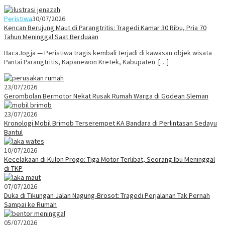
Peristiwa
30/07/2026
Kencan Berujung Maut di Parangtritis: Tragedi Kamar 30 Ribu, Pria 70
Tahun Meninggal Saat Berduaan
BacaJogja — Peristiwa tragis kembali terjadi di kawasan objek wisata
Pantai Parangtritis, Kapanewon Kretek, Kabupaten […]
23/07/2026
Gerombolan Bermotor Nekat Rusak Rumah Warga di Godean Sleman
23/07/2026
Kronologi Mobil Brimob Terserempet KA Bandara di Perlintasan Sedayu
Bantul
10/07/2026
Kecelakaan di Kulon Progo: Tiga Motor Terlibat, Seorang Ibu Meninggal
di TKP
07/07/2026
Duka di Tikungan Jalan Nagung-Brosot: Tragedi Perjalanan Tak Pernah
Sampai ke Rumah
05/07/2026