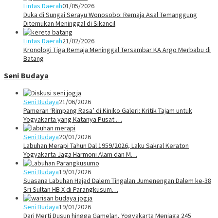
Lintas Daerah
01/05/2026
Duka di Sungai Serayu Wonosobo: Remaja Asal Temanggung
Ditemukan Meninggal di Sikancil
Lintas Daerah
21/02/2026
Kronologi Tiga Remaja Meninggal Tersambar KA Argo Merbabu di
Batang
Seni Budaya
Seni Budaya
21/06/2026
Pameran ‘Rimpang Rasa’ di Kiniko Galeri: Kritik Tajam untuk
Yogyakarta yang Katanya Pusat …
Seni Budaya
20/01/2026
Labuhan Merapi Tahun Dal 1959/2026, Laku Sakral Keraton
Yogyakarta Jaga Harmoni Alam dan M…
Seni Budaya
19/01/2026
Suasana Labuhan Hajad Dalem Tingalan Jumenengan Dalem ke-38
Sri Sultan HB X di Parangkusum…
Seni Budaya
19/01/2026
Dari Merti Dusun hingga Gamelan, Yogyakarta Menjaga 245