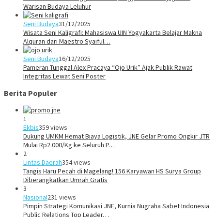
Warisan Budaya Leluhur
Seni Budaya
31/12/2025
Wisata Seni Kaligrafi: Mahasiswa UIN Yogyakarta Belajar Makna
Alquran dari Maestro Syaiful…
Seni Budaya
16/12/2025
Pameran Tunggal Alex Pracaya “Ojo Urik” Ajak Publik Rawat
Integritas Lewat Seni Poster
Berita Populer
1
Ekbis
359 views
Dukung UMKM Hemat Biaya Logistik, JNE Gelar Promo Ongkir JTR
Mulai Rp2.000/Kg ke Seluruh P…
2
Lintas Daerah
354 views
Tangis Haru Pecah di Magelang! 156 Karyawan HS Surya Group
Diberangkatkan Umrah Gratis
3
Nasional
231 views
Pimpin Strategi Komunikasi JNE, Kurnia Nugraha Sabet Indonesia
Public Relations Top Leader…