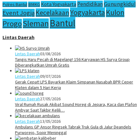
Gunungkidul
Pendidikan
Kota Yogyakarta
Polres Bantul
BMKG
Yogyakarta
Kulon
Kecelakaan
Event Jogja
Bantul
Sleman
Progo
Lintas Daerah
Lintas Daerah
03/08/2026
Tangis Haru Pecah di Magelang! 156 Karyawan HS Surya Group
Diberangkatkan Umrah Gratis
Lintas Daerah
09/07/2026
Gerak Cepat! LPS Bayarkan Klaim Simpanan Nasabah BPR Ceper
Klaten dalam 5 Hari Kerja
Lintas Daerah
27/05/2026
Viral Rumah Rusak Akibat Sound Horeg di Jepara, Kaca dan Plafon
Ambyar Saat Takbir Kelili…
Lintas Daerah
13/05/2026
Ambulans GP Ansor Ringsek Tabrak Truk Gula di Jalur Deandels
Purworejo, Sopir Meninggal