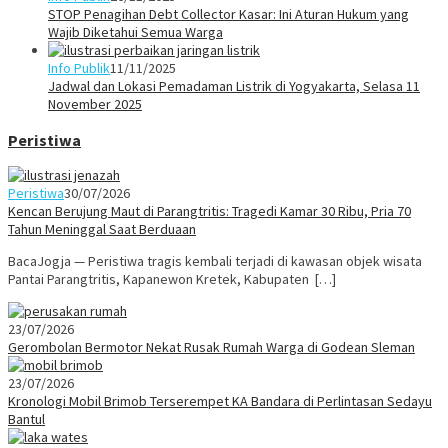
STOP Penagihan Debt Collector Kasar: Ini Aturan Hukum yang
Wajib Diketahui Semua Warga
Info Publik
11/11/2025
Jadwal dan Lokasi Pemadaman Listrik di Yogyakarta, Selasa 11
November 2025
Peristiwa
Peristiwa
30/07/2026
Kencan Berujung Maut di Parangtritis: Tragedi Kamar 30 Ribu, Pria 70
Tahun Meninggal Saat Berduaan
BacaJogja — Peristiwa tragis kembali terjadi di kawasan objek wisata
Pantai Parangtritis, Kapanewon Kretek, Kabupaten […]
23/07/2026
Gerombolan Bermotor Nekat Rusak Rumah Warga di Godean Sleman
23/07/2026
Kronologi Mobil Brimob Terserempet KA Bandara di Perlintasan Sedayu
Bantul