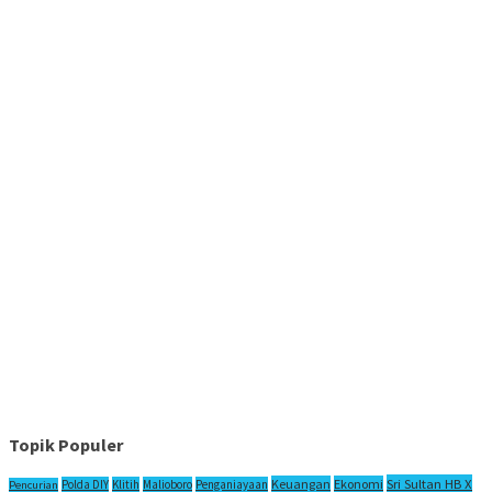
Topik Populer
Sri Sultan HB X
Keuangan
Ekonomi
Polda DIY
Klitih
Malioboro
Penganiayaan
Pencurian