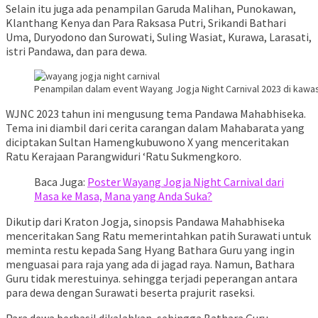
Selain itu juga ada penampilan Garuda Malihan, Punokawan,
Klanthang Kenya dan Para Raksasa Putri, Srikandi Bathari
Uma, Duryodono dan Surowati, Suling Wasiat, Kurawa, Larasati,
istri Pandawa, dan para dewa.
Penampilan dalam event Wayang Jogja Night Carnival 2023 di kawa
WJNC 2023 tahun ini mengusung tema Pandawa Mahabhiseka.
Tema ini diambil dari cerita carangan dalam Mahabarata yang
diciptakan Sultan Hamengkubuwono X yang menceritakan
Ratu Kerajaan Parangwiduri ‘Ratu Sukmengkoro.
Baca Juga:
Poster Wayang Jogja Night Carnival dari
Masa ke Masa, Mana yang Anda Suka?
Dikutip dari Kraton Jogja, sinopsis Pandawa Mahabhiseka
menceritakan Sang Ratu memerintahkan patih Surawati untuk
meminta restu kepada Sang Hyang Bathara Guru yang ingin
menguasai para raja yang ada di jagad raya. Namun, Bathara
Guru tidak merestuinya. sehingga terjadi peperangan antara
para dewa dengan Surawati beserta prajurit raseksi.
Para dewa berhasil dikalahkan, sehingga Bathara Guru