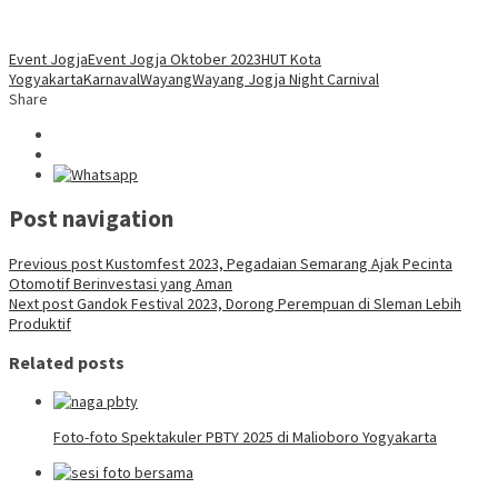
Event Jogja
Event Jogja Oktober 2023
HUT Kota
Yogyakarta
Karnaval
Wayang
Wayang Jogja Night Carnival
Share
Post navigation
Previous post
Kustomfest 2023, Pegadaian Semarang Ajak Pecinta
Otomotif Berinvestasi yang Aman
Next post
Gandok Festival 2023, Dorong Perempuan di Sleman Lebih
Produktif
Related posts
Foto-foto Spektakuler PBTY 2025 di Malioboro Yogyakarta