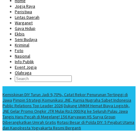
Home
Jogja Raya
Peristiwa
Lintas Daerah
Warganet
Gaya Hidup
Ekbis
Seni Budaya
Kriminal
Foto
Nasional
Info Publik
Event Jogja
Olahraga
Berita Terbaru
Kemiskinan DIY Turun Jadi 9,70%, Catat Rekor Penurunan Tertinggi di
Jawa
Pimpin Strategi Komunikasi JNE, Kurnia Nugraha Sabet Indonesia
Public Relations Top Leader 2026
Dukung UMKM Hemat Biaya Logistik,
JNE Gelar Promo Ongkir JTR Mulai Rp2.000/Kg ke Seluruh Pulau Jawa
Tangis Haru Pecah di Magelang! 156 Karyawan HS Surya Group
Diberangkatkan Umrah Gratis
Rotasi Besar di Polda DIY: 5 Pejabat Utama
dan Kapolresta Yogyakarta Resmi Berganti