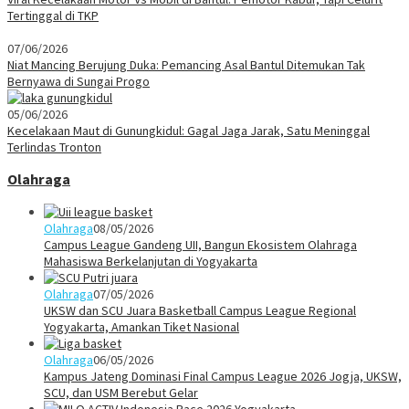
Tertinggal di TKP
07/06/2026
Niat Mancing Berujung Duka: Pemancing Asal Bantul Ditemukan Tak
Bernyawa di Sungai Progo
05/06/2026
Kecelakaan Maut di Gunungkidul: Gagal Jaga Jarak, Satu Meninggal
Terlindas Tronton
Olahraga
Olahraga
08/05/2026
Campus League Gandeng UII, Bangun Ekosistem Olahraga
Mahasiswa Berkelanjutan di Yogyakarta
Olahraga
07/05/2026
UKSW dan SCU Juara Basketball Campus League Regional
Yogyakarta, Amankan Tiket Nasional
Olahraga
06/05/2026
Kampus Jateng Dominasi Final Campus League 2026 Jogja, UKSW,
SCU, dan USM Berebut Gelar