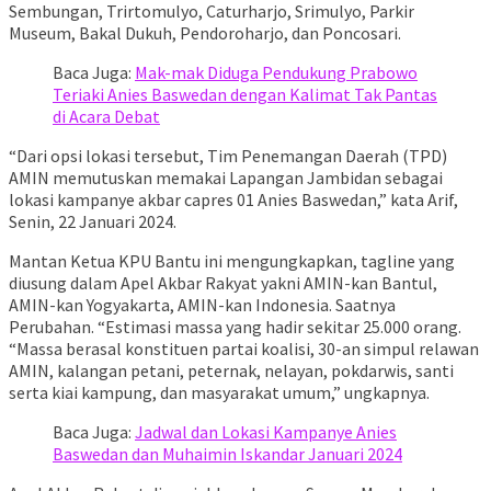
Sembungan, Trirtomulyo, Caturharjo, Srimulyo, Parkir
Museum, Bakal Dukuh, Pendoroharjo, dan Poncosari.
Baca Juga:
Mak-mak Diduga Pendukung Prabowo
Teriaki Anies Baswedan dengan Kalimat Tak Pantas
di Acara Debat
“Dari opsi lokasi tersebut, Tim Penemangan Daerah (TPD)
AMIN memutuskan memakai Lapangan Jambidan sebagai
lokasi kampanye akbar capres 01 Anies Baswedan,” kata Arif,
Senin, 22 Januari 2024.
Mantan Ketua KPU Bantu ini mengungkapkan, tagline yang
diusung dalam Apel Akbar Rakyat yakni AMIN-kan Bantul,
AMIN-kan Yogyakarta, AMIN-kan Indonesia. Saatnya
Perubahan. “Estimasi massa yang hadir sekitar 25.000 orang.
“Massa berasal konstituen partai koalisi, 30-an simpul relawan
AMIN, kalangan petani, peternak, nelayan, pokdarwis, santi
serta kiai kampung, dan masyarakat umum,” ungkapnya.
Baca Juga:
Jadwal dan Lokasi Kampanye Anies
Baswedan dan Muhaimin Iskandar Januari 2024