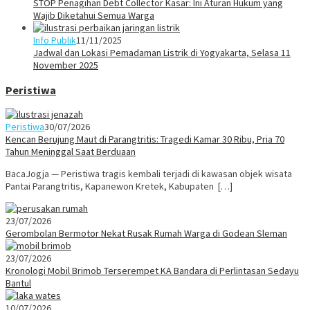
STOP Penagihan Debt Collector Kasar: Ini Aturan Hukum yang
Wajib Diketahui Semua Warga
Info Publik
11/11/2025
Jadwal dan Lokasi Pemadaman Listrik di Yogyakarta, Selasa 11
November 2025
Peristiwa
Peristiwa
30/07/2026
Kencan Berujung Maut di Parangtritis: Tragedi Kamar 30 Ribu, Pria 70
Tahun Meninggal Saat Berduaan
BacaJogja — Peristiwa tragis kembali terjadi di kawasan objek wisata
Pantai Parangtritis, Kapanewon Kretek, Kabupaten […]
23/07/2026
Gerombolan Bermotor Nekat Rusak Rumah Warga di Godean Sleman
23/07/2026
Kronologi Mobil Brimob Terserempet KA Bandara di Perlintasan Sedayu
Bantul
10/07/2026