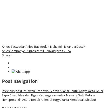
Anies Baswedan
Anies Baswedan-Muhaimin Iskandar
Desak
Anies
Kampanye Pilpres
Pemilu 2024
Pilpres 2024
Share
Post navigation
Previous post
Relawan Prabowo-Gibran Aliansi Santri Yogyakarta Gelar
Expo Disabilitas dan Ngaji Kebangsaan untuk Menang Satu Putaran
Next post
Izin Acara Desak Anies di Yogyakarta Mendadak Dicabut