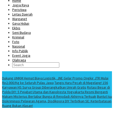
Home
Jogja Raya
Peristiwa
Lintas Daerah
Warganet
Gaya Hidup
Ekbis
Seni Budaya
Kriminal
Foto
Nasional
Info Publik
Event Jogja
Olahraga
Berita Terbaru
Dukung UMKM Hemat Biaya Logistik, JNE Gelar Promo Ongkir JTR Mulai
Rp2.000/Kg ke Seluruh Pulau Jawa
Tangis Haru Pecah di Magelang! 156
Karyawan HS Surya Group Diberangkatkan Umrah Gratis
Rotasi Besar di
Polda DIY: 5 Pejabat Utama dan Kapolresta Yogyakarta Resmi Berganti
Makam Misterius Bertabur Bunga di Rejodadi Akhirnya Terkuak
Buntut Isu
Diskriminasi Pelajaran Agama, Disdikpora DIY Terbitkan SE: Keterbatasan
Ruang Bukan Alasan!