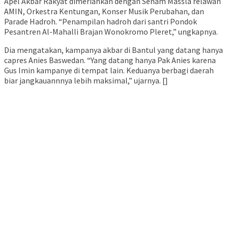
Apel Akbar Rakyat dimeriahkan dengan Senam Massla relawan
AMIN, Orkestra Kentungan, Konser Musik Perubahan, dan
Parade Hadroh. “Penampilan hadroh dari santri Pondok
Pesantren Al-Mahalli Brajan Wonokromo Pleret,” ungkapnya.
Dia mengatakan, kampanya akbar di Bantul yang datang hanya
capres Anies Baswedan. “Yang datang hanya Pak Anies karena
Gus Imin kampanye di tempat lain. Keduanya berbagi daerah
biar jangkauannnya lebih maksimal,” ujarnya. []