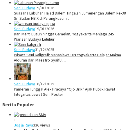
Seni Budaya
19/01/2026
Suasana Labuhan Hajad Dalem Tingalan Jumenengan Dalem ke-38
Sri Sultan HB X di Parangkusum…
Seni Budaya
19/01/2026
Dari Merti Dusun hingga Gamelan, Yogyakarta Menjaga 245
Warisan Budaya Leluhur
Seni Budaya
31/12/2025
Wisata Seni Kaligrafi: Mahasiswa UIN Yogyakarta Belajar Makna
Alquran dari Maestro Syaiful…
Seni Budaya
16/12/2025
Pameran Tunggal Alex Pracaya “Ojo Urik” Ajak Publik Rawat
Integritas Lewat Seni Poster
Berita Populer
1
Jogja Raya
336 views