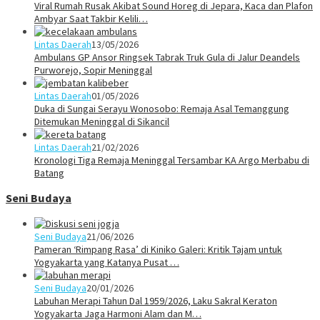
Viral Rumah Rusak Akibat Sound Horeg di Jepara, Kaca dan Plafon
Ambyar Saat Takbir Kelili…
Lintas Daerah
13/05/2026
Ambulans GP Ansor Ringsek Tabrak Truk Gula di Jalur Deandels
Purworejo, Sopir Meninggal
Lintas Daerah
01/05/2026
Duka di Sungai Serayu Wonosobo: Remaja Asal Temanggung
Ditemukan Meninggal di Sikancil
Lintas Daerah
21/02/2026
Kronologi Tiga Remaja Meninggal Tersambar KA Argo Merbabu di
Batang
Seni Budaya
Seni Budaya
21/06/2026
Pameran ‘Rimpang Rasa’ di Kiniko Galeri: Kritik Tajam untuk
Yogyakarta yang Katanya Pusat …
Seni Budaya
20/01/2026
Labuhan Merapi Tahun Dal 1959/2026, Laku Sakral Keraton
Yogyakarta Jaga Harmoni Alam dan M…