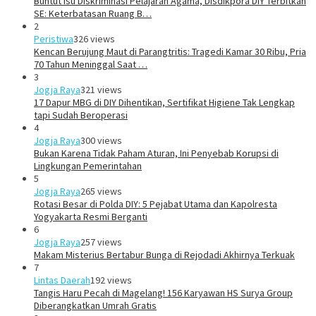
Buntut Isu Diskriminasi Pelajaran Agama, Disdikpora DIY Terbitkan
SE: Keterbatasan Ruang B…
2
Peristiwa
326 views
Kencan Berujung Maut di Parangtritis: Tragedi Kamar 30 Ribu, Pria
70 Tahun Meninggal Saat …
3
Jogja Raya
321 views
17 Dapur MBG di DIY Dihentikan, Sertifikat Higiene Tak Lengkap
tapi Sudah Beroperasi
4
Jogja Raya
300 views
Bukan Karena Tidak Paham Aturan, Ini Penyebab Korupsi di
Lingkungan Pemerintahan
5
Jogja Raya
265 views
Rotasi Besar di Polda DIY: 5 Pejabat Utama dan Kapolresta
Yogyakarta Resmi Berganti
6
Jogja Raya
257 views
Makam Misterius Bertabur Bunga di Rejodadi Akhirnya Terkuak
7
Lintas Daerah
192 views
Tangis Haru Pecah di Magelang! 156 Karyawan HS Surya Group
Diberangkatkan Umrah Gratis