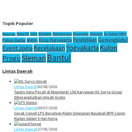
Topik Populer
Sri Sultan HB X
Keuangan
Ekonomi
Polda DIY
Klitih
Malioboro
Penganiayaan
Pencurian
Gunungkidul
Pendidikan
Kota Yogyakarta
Polres Bantul
BMKG
Yogyakarta
Kulon
Kecelakaan
Event Jogja
Bantul
Sleman
Progo
Lintas Daerah
Lintas Daerah
03/08/2026
Tangis Haru Pecah di Magelang! 156 Karyawan HS Surya Group
Diberangkatkan Umrah Gratis
Lintas Daerah
09/07/2026
Gerak Cepat! LPS Bayarkan Klaim Simpanan Nasabah BPR Ceper
Klaten dalam 5 Hari Kerja
Lintas Daerah
27/05/2026