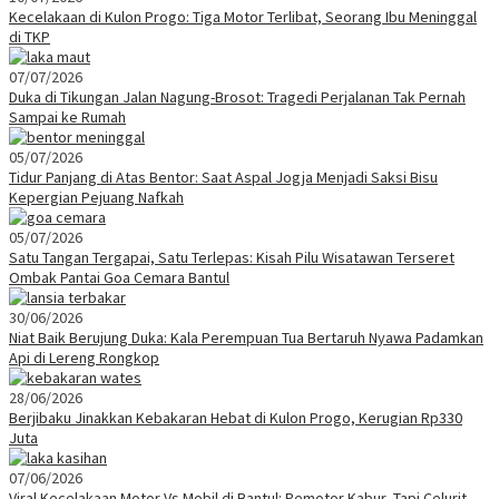
Kecelakaan di Kulon Progo: Tiga Motor Terlibat, Seorang Ibu Meninggal
di TKP
07/07/2026
Duka di Tikungan Jalan Nagung-Brosot: Tragedi Perjalanan Tak Pernah
Sampai ke Rumah
05/07/2026
Tidur Panjang di Atas Bentor: Saat Aspal Jogja Menjadi Saksi Bisu
Kepergian Pejuang Nafkah
05/07/2026
Satu Tangan Tergapai, Satu Terlepas: Kisah Pilu Wisatawan Terseret
Ombak Pantai Goa Cemara Bantul
30/06/2026
Niat Baik Berujung Duka: Kala Perempuan Tua Bertaruh Nyawa Padamkan
Api di Lereng Rongkop
28/06/2026
Berjibaku Jinakkan Kebakaran Hebat di Kulon Progo, Kerugian Rp330
Juta
07/06/2026
Viral Kecelakaan Motor Vs Mobil di Bantul: Pemotor Kabur, Tapi Celurit