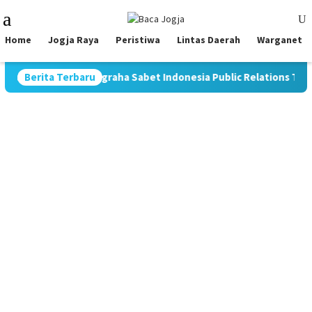
Skip
Mobile
to
Menu
content
Home
Jogja Raya
Peristiwa
Lintas Daerah
Warganet
NE, Kurnia Nugraha Sabet Indonesia Public Relations Top Leader
Berita Terbaru