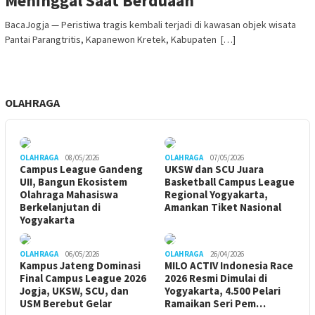
Meninggal Saat Berduaan
BacaJogja — Peristiwa tragis kembali terjadi di kawasan objek wisata
Pantai Parangtritis, Kapanewon Kretek, Kabupaten […]
OLAHRAGA
OLAHRAGA
08/05/2026
OLAHRAGA
07/05/2026
Campus League Gandeng
UKSW dan SCU Juara
UII, Bangun Ekosistem
Basketball Campus League
Olahraga Mahasiswa
Regional Yogyakarta,
Berkelanjutan di
Amankan Tiket Nasional
Yogyakarta
OLAHRAGA
06/05/2026
OLAHRAGA
26/04/2026
Kampus Jateng Dominasi
MILO ACTIV Indonesia Race
Final Campus League 2026
2026 Resmi Dimulai di
Jogja, UKSW, SCU, dan
Yogyakarta, 4.500 Pelari
USM Berebut Gelar
Ramaikan Seri Pem…