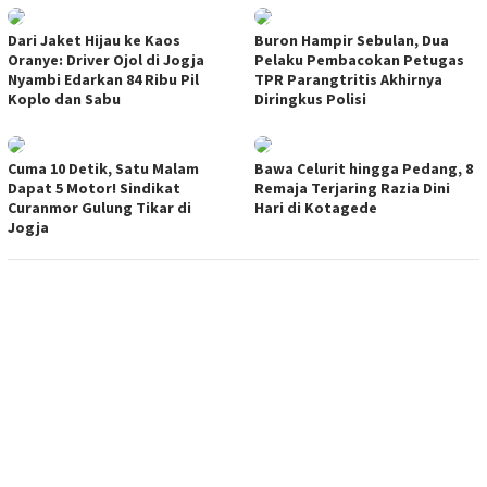
Dari Jaket Hijau ke Kaos
Buron Hampir Sebulan, Dua
Oranye: Driver Ojol di Jogja
Pelaku Pembacokan Petugas
Nyambi Edarkan 84 Ribu Pil
TPR Parangtritis Akhirnya
Koplo dan Sabu
Diringkus Polisi
Cuma 10 Detik, Satu Malam
Bawa Celurit hingga Pedang, 8
Dapat 5 Motor! Sindikat
Remaja Terjaring Razia Dini
Curanmor Gulung Tikar di
Hari di Kotagede
Jogja