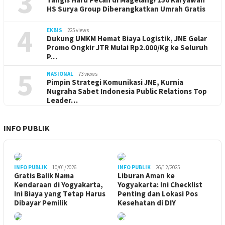
3
HS Surya Group Diberangkatkan Umrah Gratis
4
EKBIS
225 views
Dukung UMKM Hemat Biaya Logistik, JNE Gelar
Promo Ongkir JTR Mulai Rp2.000/Kg ke Seluruh
P…
5
NASIONAL
73 views
Pimpin Strategi Komunikasi JNE, Kurnia
Nugraha Sabet Indonesia Public Relations Top
Leader…
INFO PUBLIK
INFO PUBLIK
10/01/2026
INFO PUBLIK
26/12/2025
Gratis Balik Nama
Liburan Aman ke
Kendaraan di Yogyakarta,
Yogyakarta: Ini Checklist
Ini Biaya yang Tetap Harus
Penting dan Lokasi Pos
Dibayar Pemilik
Kesehatan di DIY