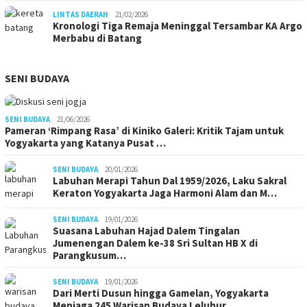
LINTAS DAERAH
21/02/2026
Kronologi Tiga Remaja Meninggal Tersambar KA Argo
Merbabu di Batang
SENI BUDAYA
SENI BUDAYA
21/06/2026
Pameran ‘Rimpang Rasa’ di Kiniko Galeri: Kritik Tajam untuk
Yogyakarta yang Katanya Pusat …
SENI BUDAYA
20/01/2026
Labuhan Merapi Tahun Dal 1959/2026, Laku Sakral
Keraton Yogyakarta Jaga Harmoni Alam dan M…
SENI BUDAYA
19/01/2026
Suasana Labuhan Hajad Dalem Tingalan
Jumenengan Dalem ke-38 Sri Sultan HB X di
Parangkusum…
SENI BUDAYA
19/01/2026
Dari Merti Dusun hingga Gamelan, Yogyakarta
Menjaga 245 Warisan Budaya Leluhur