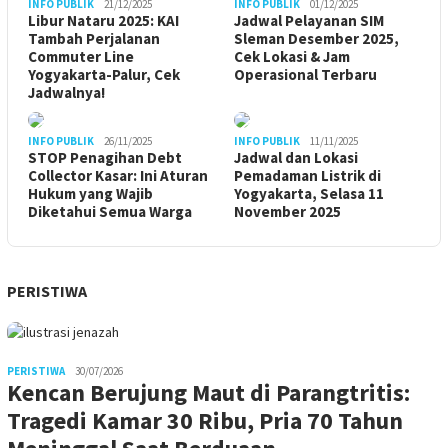
INFO PUBLIK
21/12/2025
INFO PUBLIK
01/12/2025
Libur Nataru 2025: KAI
Jadwal Pelayanan SIM
Tambah Perjalanan
Sleman Desember 2025,
Commuter Line
Cek Lokasi & Jam
Yogyakarta-Palur, Cek
Operasional Terbaru
Jadwalnya!
INFO PUBLIK
26/11/2025
INFO PUBLIK
11/11/2025
STOP Penagihan Debt
Jadwal dan Lokasi
Collector Kasar: Ini Aturan
Pemadaman Listrik di
Hukum yang Wajib
Yogyakarta, Selasa 11
Diketahui Semua Warga
November 2025
PERISTIWA
PERISTIWA
30/07/2026
Kencan Berujung Maut di Parangtritis:
Tragedi Kamar 30 Ribu, Pria 70 Tahun