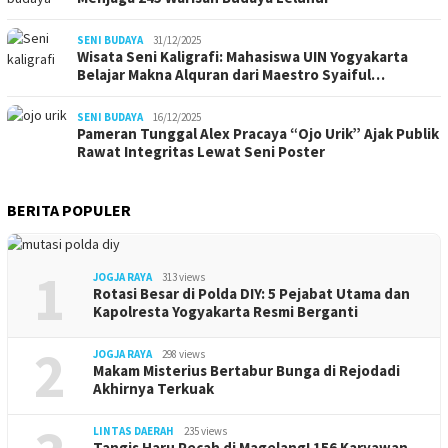
SENI BUDAYA
31/12/2025
Wisata Seni Kaligrafi: Mahasiswa UIN Yogyakarta
Belajar Makna Alquran dari Maestro Syaiful…
SENI BUDAYA
16/12/2025
Pameran Tunggal Alex Pracaya “Ojo Urik” Ajak Publik
Rawat Integritas Lewat Seni Poster
BERITA POPULER
1
JOGJA RAYA
313 views
Rotasi Besar di Polda DIY: 5 Pejabat Utama dan
Kapolresta Yogyakarta Resmi Berganti
2
JOGJA RAYA
298 views
Makam Misterius Bertabur Bunga di Rejodadi
Akhirnya Terkuak
LINTAS DAERAH
235 views
Tangis Haru Pecah di Magelang! 156 Karyawan