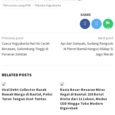
Pencurian uang ATM
Polresta Yogyakarta
SHARE
Post
Previous post
Next post
Cuaca Yogyakarta Hari Ini Cerah
Api dari Sampah, Gudang Rongsok
navigation
Berawan, Gelombang Tinggi di
di Pleret Bantul Hangus Dilalap Si
Perairan Selatan
Jago Merah
RELATED POSTS
Viral Debt Collector Rusak
Razia Besar-Besaran Miras
Rumah Warga di Bantul, Polisi
Ilegal di Bantul: 219 Botol
Turun Tangan Usut Tuntas
Disita dari 11 Lokasi, Modus
COD Hingga Toko Modern
Digerebek