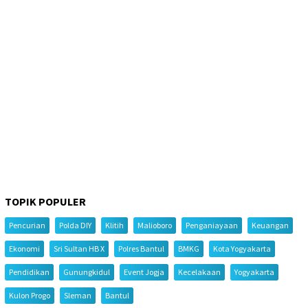
TOPIK POPULER
Pencurian
Polda DIY
Klitih
Malioboro
Penganiayaan
Keuangan
Ekonomi
Sri Sultan HB X
Polres Bantul
BMKG
Kota Yogyakarta
Pendidikan
Gunungkidul
Event Jogja
Kecelakaan
Yogyakarta
Kulon Progo
Sleman
Bantul