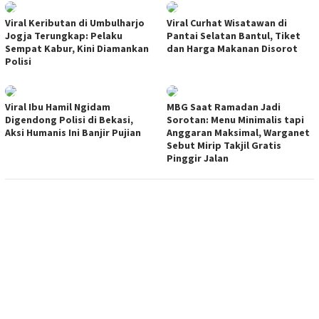
Viral Keributan di Umbulharjo
Viral Curhat Wisatawan di
Jogja Terungkap: Pelaku
Pantai Selatan Bantul, Tiket
Sempat Kabur, Kini Diamankan
dan Harga Makanan Disorot
Polisi
Viral Ibu Hamil Ngidam
MBG Saat Ramadan Jadi
Digendong Polisi di Bekasi,
Sorotan: Menu Minimalis tapi
Aksi Humanis Ini Banjir Pujian
Anggaran Maksimal, Warganet
Sebut Mirip Takjil Gratis
Pinggir Jalan