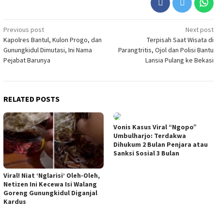
Post
Previous post
Next post
Kapolres Bantul, Kulon Progo, dan
Terpisah Saat Wisata di
navigation
Gunungkidul Dimutasi, Ini Nama
Parangtritis, Ojol dan Polisi Bantu
Pejabat Barunya
Lansia Pulang ke Bekasi
RELATED POSTS
Vonis Kasus Viral “Ngopo”
Umbulharjo: Terdakwa
Dihukum 2 Bulan Penjara atau
Sanksi Sosial 3 Bulan
Viral! Niat ‘Nglarisi’ Oleh-Oleh,
Netizen Ini Kecewa Isi Walang
Goreng Gunungkidul Diganjal
Kardus