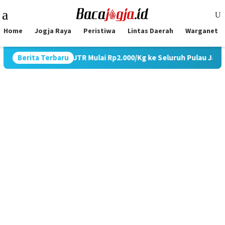
Skip
Mobile
to
Menu
content
Home
Jogja Raya
Peristiwa
Lintas Daerah
Warganet
mo Ongkir JTR Mulai Rp2.000/Kg ke Seluruh Pulau Jawa
Berita Terbaru
T