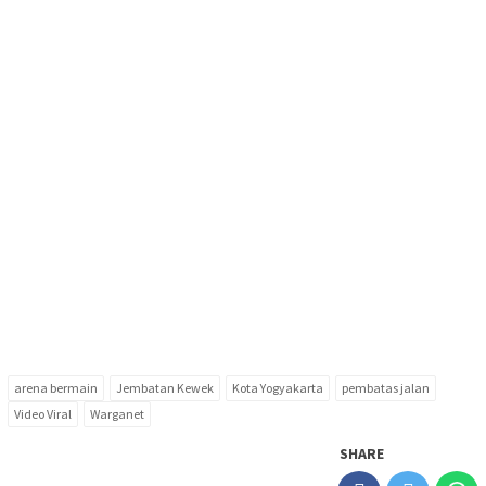
arena bermain
Jembatan Kewek
Kota Yogyakarta
pembatas jalan
Video Viral
Warganet
SHARE