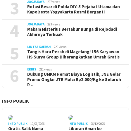
3
JOGJA RAYA
297 views
Rotasi Besar di Polda DIY: 5 Pejabat Utama dan
Kapolresta Yogyakarta Resmi Berganti
4
JOGJA RAYA
283 views
Makam Misterius Bertabur Bunga di Rejodadi
Akhirnya Terkuak
5
LINTAS DAERAH
220 views
Tangis Haru Pecah di Magelang! 156 Karyawan
HS Surya Group Diberangkatkan Umrah Gratis
6
EKBIS
211 views
Dukung UMKM Hemat Biaya Logistik, JNE Gelar
Promo Ongkir JTR Mulai Rp2.000/Kg ke Seluruh
P…
INFO PUBLIK
INFO PUBLIK
10/01/2026
INFO PUBLIK
26/12/2025
Gratis Balik Nama
Liburan Aman ke