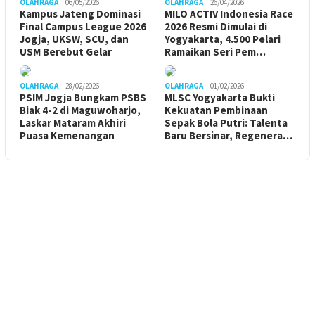
OLAHRAGA
06/05/2026
OLAHRAGA
26/04/2026
Kampus Jateng Dominasi
MILO ACTIV Indonesia Race
Final Campus League 2026
2026 Resmi Dimulai di
Jogja, UKSW, SCU, dan
Yogyakarta, 4.500 Pelari
USM Berebut Gelar
Ramaikan Seri Pem…
OLAHRAGA
28/02/2026
OLAHRAGA
01/02/2026
PSIM Jogja Bungkam PSBS
MLSC Yogyakarta Bukti
Biak 4-2 di Maguwoharjo,
Kekuatan Pembinaan
Laskar Mataram Akhiri
Sepak Bola Putri: Talenta
Puasa Kemenangan
Baru Bersinar, Regenera…