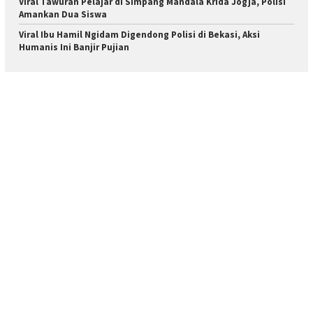
Viral Tawuran Pelajar di Simpang Mandala Krida Jogja, Polisi
Amankan Dua Siswa
Viral Ibu Hamil Ngidam Digendong Polisi di Bekasi, Aksi
Humanis Ini Banjir Pujian