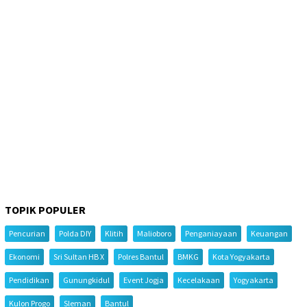
TOPIK POPULER
Pencurian
Polda DIY
Klitih
Malioboro
Penganiayaan
Keuangan
Ekonomi
Sri Sultan HB X
Polres Bantul
BMKG
Kota Yogyakarta
Pendidikan
Gunungkidul
Event Jogja
Kecelakaan
Yogyakarta
Kulon Progo
Sleman
Bantul