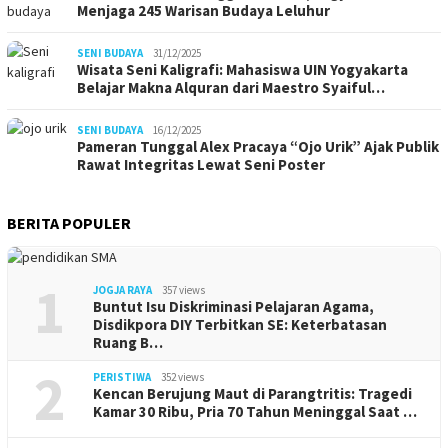
Menjaga 245 Warisan Budaya Leluhur
SENI BUDAYA
31/12/2025
Wisata Seni Kaligrafi: Mahasiswa UIN Yogyakarta
Belajar Makna Alquran dari Maestro Syaiful…
SENI BUDAYA
16/12/2025
Pameran Tunggal Alex Pracaya “Ojo Urik” Ajak Publik
Rawat Integritas Lewat Seni Poster
BERITA POPULER
1
JOGJA RAYA
357 views
Buntut Isu Diskriminasi Pelajaran Agama,
Disdikpora DIY Terbitkan SE: Keterbatasan
Ruang B…
2
PERISTIWA
352 views
Kencan Berujung Maut di Parangtritis: Tragedi
Kamar 30 Ribu, Pria 70 Tahun Meninggal Saat …