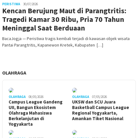
PERISTIWA
30/07/2026
Kencan Berujung Maut di Parangtritis:
Tragedi Kamar 30 Ribu, Pria 70 Tahun
Meninggal Saat Berduaan
BacaJogja — Peristiwa tragis kembali terjadi di kawasan objek wisata
Pantai Parangtritis, Kapanewon Kretek, Kabupaten […]
OLAHRAGA
OLAHRAGA
08/05/2026
OLAHRAGA
07/05/2026
Campus League Gandeng
UKSW dan SCU Juara
UII, Bangun Ekosistem
Basketball Campus League
Olahraga Mahasiswa
Regional Yogyakarta,
Berkelanjutan di
Amankan Tiket Nasional
Yogyakarta