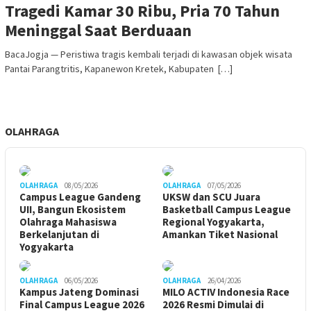
Tragedi Kamar 30 Ribu, Pria 70 Tahun
Meninggal Saat Berduaan
BacaJogja — Peristiwa tragis kembali terjadi di kawasan objek wisata
Pantai Parangtritis, Kapanewon Kretek, Kabupaten […]
OLAHRAGA
OLAHRAGA
08/05/2026
OLAHRAGA
07/05/2026
Campus League Gandeng
UKSW dan SCU Juara
UII, Bangun Ekosistem
Basketball Campus League
Olahraga Mahasiswa
Regional Yogyakarta,
Berkelanjutan di
Amankan Tiket Nasional
Yogyakarta
OLAHRAGA
06/05/2026
OLAHRAGA
26/04/2026
Kampus Jateng Dominasi
MILO ACTIV Indonesia Race
Final Campus League 2026
2026 Resmi Dimulai di