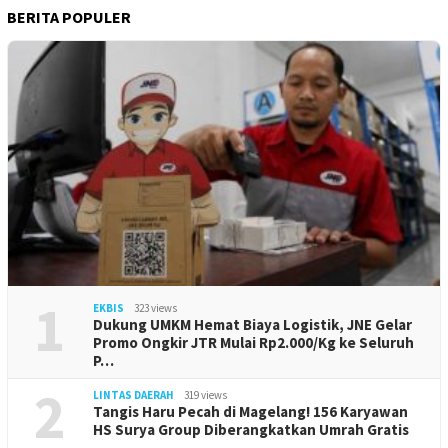
BERITA POPULER
1
EKBIS
323 views
Dukung UMKM Hemat Biaya Logistik, JNE Gelar
Promo Ongkir JTR Mulai Rp2.000/Kg ke Seluruh
P…
2
LINTAS DAERAH
319 views
Tangis Haru Pecah di Magelang! 156 Karyawan
HS Surya Group Diberangkatkan Umrah Gratis