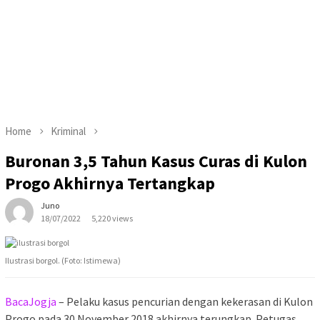
Home
Kriminal
Buronan 3,5 Tahun Kasus Curas di Kulon
Progo Akhirnya Tertangkap
Juno
18/07/2022
5,220 views
Ilustrasi borgol. (Foto: Istimewa)
BacaJogja
– Pelaku kasus pencurian dengan kekerasan di Kulon
Progo pada 30 November 2018 akhirnya terungkap. Petugas