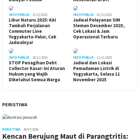
INFO PUBLIK
21/12/2025
INFO PUBLIK
01/12/2025
Libur Nataru 2025: KAI
Jadwal Pelayanan SIM
Tambah Perjalanan
Sleman Desember 2025,
Commuter Line
Cek Lokasi & Jam
Yogyakarta-Palur, Cek
Operasional Terbaru
Jadwalnya!
INFO PUBLIK
26/11/2025
INFO PUBLIK
11/11/2025
STOP Penagihan Debt
Jadwal dan Lokasi
Collector Kasar: Ini Aturan
Pemadaman Listrik di
Hukum yang Wajib
Yogyakarta, Selasa 11
Diketahui Semua Warga
November 2025
PERISTIWA
PERISTIWA
30/07/2026
Kencan Berujung Maut di Parangtritis: