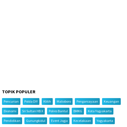
TOPIK POPULER
Pencurian
Polda DIY
Klitih
Malioboro
Penganiayaan
Keuangan
Ekonomi
Sri Sultan HB X
Polres Bantul
BMKG
Kota Yogyakarta
Pendidikan
Gunungkidul
Event Jogja
Kecelakaan
Yogyakarta