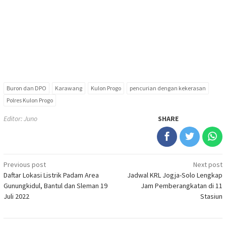
Buron dan DPO
Karawang
Kulon Progo
pencurian dengan kekerasan
Polres Kulon Progo
Editor: Juno
SHARE
Post
Previous post
Next post
Daftar Lokasi Listrik Padam Area
Jadwal KRL Jogja-Solo Lengkap
navigation
Gunungkidul, Bantul dan Sleman 19
Jam Pemberangkatan di 11
Juli 2022
Stasiun