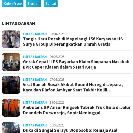
Kulon Progo
Sleman
Bantul
LINTAS DAERAH
LINTAS DAERAH
03/08/2026
Tangis Haru Pecah di Magelang! 156 Karyawan HS
Surya Group Diberangkatkan Umrah Gratis
LINTAS DAERAH
09/07/2026
Gerak Cepat! LPS Bayarkan Klaim Simpanan Nasabah
BPR Ceper Klaten dalam 5 Hari Kerja
LINTAS DAERAH
27/05/2026
Viral Rumah Rusak Akibat Sound Horeg di Jepara,
Kaca dan Plafon Ambyar Saat Takbir Kelili…
LINTAS DAERAH
13/05/2026
Ambulans GP Ansor Ringsek Tabrak Truk Gula di Jalur
Deandels Purworejo, Sopir Meninggal
LINTAS DAERAH
01/05/2026
Duka di Sungai Serayu Wonosobo: Remaja Asal