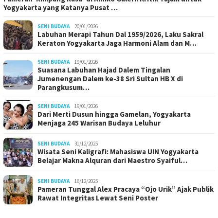
Yogyakarta yang Katanya Pusat …
SENI BUDAYA
20/01/2026
Labuhan Merapi Tahun Dal 1959/2026, Laku Sakral
Keraton Yogyakarta Jaga Harmoni Alam dan M…
SENI BUDAYA
19/01/2026
Suasana Labuhan Hajad Dalem Tingalan
Jumenengan Dalem ke-38 Sri Sultan HB X di
Parangkusum…
SENI BUDAYA
19/01/2026
Dari Merti Dusun hingga Gamelan, Yogyakarta
Menjaga 245 Warisan Budaya Leluhur
SENI BUDAYA
31/12/2025
Wisata Seni Kaligrafi: Mahasiswa UIN Yogyakarta
Belajar Makna Alquran dari Maestro Syaiful…
SENI BUDAYA
16/12/2025
Pameran Tunggal Alex Pracaya “Ojo Urik” Ajak Publik
Rawat Integritas Lewat Seni Poster