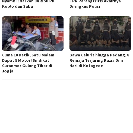
Nyambi Edarkan 84 Ribu Pil
TPR Parangtritis Akhirnya
Koplo dan Sabu
Diringkus Polisi
Cuma 10 Detik, Satu Malam
Bawa Celurit hingga Pedang, 8
Dapat 5 Motor! Sindikat
Remaja Terjaring Razia Dini
Curanmor Gulung Tikar di
Hari di Kotagede
Jogja