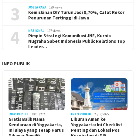
3
JOGJA RAYA
199 views
Kemiskinan DIY Turun Jadi 9,70%, Catat Rekor
Penurunan Tertinggi di Jawa
4
NASIONAL
197 views
Pimpin Strategi Komunikasi JNE, Kurnia
Nugraha Sabet Indonesia Public Relations Top
Leader…
INFO PUBLIK
INFO PUBLIK
10/01/2026
INFO PUBLIK
26/12/2025
Gratis Balik Nama
Liburan Aman ke
Kendaraan di Yogyakarta,
Yogyakarta: Ini Checklist
Ini Biaya yang Tetap Harus
Penting dan Lokasi Pos
Dibayar Pemilik
Kesehatan di DIY