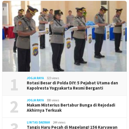
1
JOGJA RAYA
323 views
Rotasi Besar di Polda DIY: 5 Pejabat Utama dan
Kapolresta Yogyakarta Resmi Berganti
2
JOGJA RAYA
308 views
Makam Misterius Bertabur Bunga di Rejodadi
Akhirnya Terkuak
3
LINTAS DAERAH
244 views
Tangis Haru Pecah di Magelang! 156 Karyawan