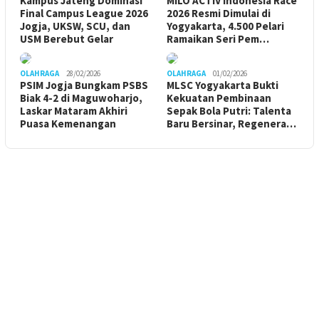
Kampus Jateng Dominasi
MILO ACTIV Indonesia Race
Final Campus League 2026
2026 Resmi Dimulai di
Jogja, UKSW, SCU, dan
Yogyakarta, 4.500 Pelari
USM Berebut Gelar
Ramaikan Seri Pem…
OLAHRAGA
28/02/2026
OLAHRAGA
01/02/2026
PSIM Jogja Bungkam PSBS
MLSC Yogyakarta Bukti
Biak 4-2 di Maguwoharjo,
Kekuatan Pembinaan
Laskar Mataram Akhiri
Sepak Bola Putri: Talenta
Puasa Kemenangan
Baru Bersinar, Regenera…