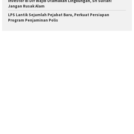
Investor di DIY Wajib Utamakan Lingkungan, Sri Sultan:
Jangan Rusak Alam
LPS Lantik Sejumlah Pejabat Baru, Perkuat Persiapan
Program Penjaminan Polis