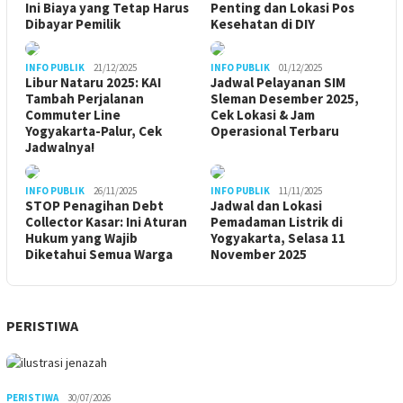
Ini Biaya yang Tetap Harus
Penting dan Lokasi Pos
Dibayar Pemilik
Kesehatan di DIY
INFO PUBLIK
21/12/2025
INFO PUBLIK
01/12/2025
Libur Nataru 2025: KAI
Jadwal Pelayanan SIM
Tambah Perjalanan
Sleman Desember 2025,
Commuter Line
Cek Lokasi & Jam
Yogyakarta-Palur, Cek
Operasional Terbaru
Jadwalnya!
INFO PUBLIK
26/11/2025
INFO PUBLIK
11/11/2025
STOP Penagihan Debt
Jadwal dan Lokasi
Collector Kasar: Ini Aturan
Pemadaman Listrik di
Hukum yang Wajib
Yogyakarta, Selasa 11
Diketahui Semua Warga
November 2025
PERISTIWA
PERISTIWA
30/07/2026