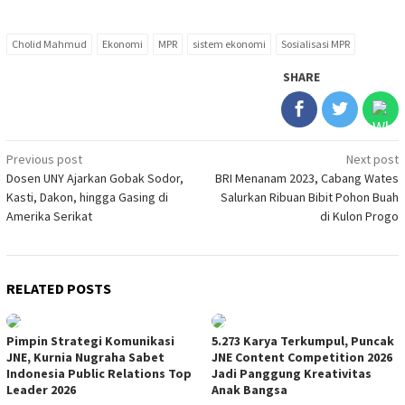
Cholid Mahmud
Ekonomi
MPR
sistem ekonomi
Sosialisasi MPR
SHARE
Post
Previous post
Next post
Dosen UNY Ajarkan Gobak Sodor,
BRI Menanam 2023, Cabang Wates
navigation
Kasti, Dakon, hingga Gasing di
Salurkan Ribuan Bibit Pohon Buah
Amerika Serikat
di Kulon Progo
RELATED POSTS
Pimpin Strategi Komunikasi
5.273 Karya Terkumpul, Puncak
JNE, Kurnia Nugraha Sabet
JNE Content Competition 2026
Indonesia Public Relations Top
Jadi Panggung Kreativitas
Leader 2026
Anak Bangsa