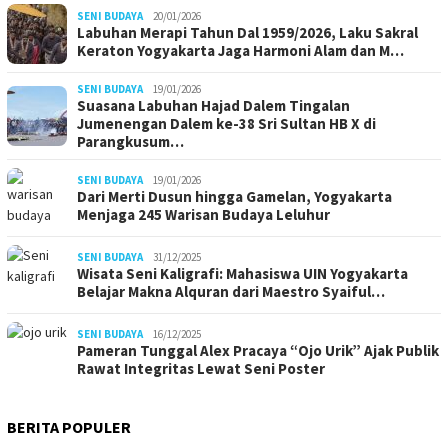
SENI BUDAYA
20/01/2026
Labuhan Merapi Tahun Dal 1959/2026, Laku Sakral
Keraton Yogyakarta Jaga Harmoni Alam dan M…
SENI BUDAYA
19/01/2026
Suasana Labuhan Hajad Dalem Tingalan
Jumenengan Dalem ke-38 Sri Sultan HB X di
Parangkusum…
SENI BUDAYA
19/01/2026
Dari Merti Dusun hingga Gamelan, Yogyakarta
Menjaga 245 Warisan Budaya Leluhur
SENI BUDAYA
31/12/2025
Wisata Seni Kaligrafi: Mahasiswa UIN Yogyakarta
Belajar Makna Alquran dari Maestro Syaiful…
SENI BUDAYA
16/12/2025
Pameran Tunggal Alex Pracaya “Ojo Urik” Ajak Publik
Rawat Integritas Lewat Seni Poster
BERITA POPULER