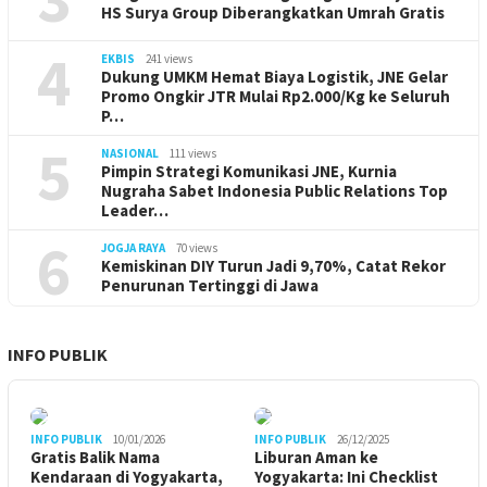
HS Surya Group Diberangkatkan Umrah Gratis
4
EKBIS
241 views
Dukung UMKM Hemat Biaya Logistik, JNE Gelar
Promo Ongkir JTR Mulai Rp2.000/Kg ke Seluruh
P…
5
NASIONAL
111 views
Pimpin Strategi Komunikasi JNE, Kurnia
Nugraha Sabet Indonesia Public Relations Top
Leader…
6
JOGJA RAYA
70 views
Kemiskinan DIY Turun Jadi 9,70%, Catat Rekor
Penurunan Tertinggi di Jawa
INFO PUBLIK
INFO PUBLIK
10/01/2026
INFO PUBLIK
26/12/2025
Gratis Balik Nama
Liburan Aman ke
Kendaraan di Yogyakarta,
Yogyakarta: Ini Checklist