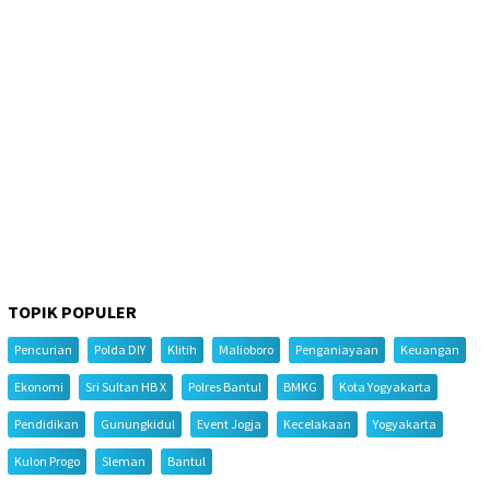
TOPIK POPULER
Pencurian
Polda DIY
Klitih
Malioboro
Penganiayaan
Keuangan
Ekonomi
Sri Sultan HB X
Polres Bantul
BMKG
Kota Yogyakarta
Pendidikan
Gunungkidul
Event Jogja
Kecelakaan
Yogyakarta
Kulon Progo
Sleman
Bantul