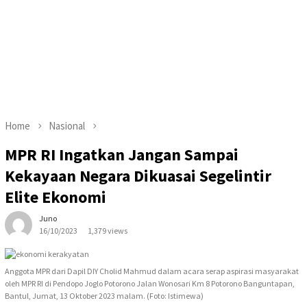
Home
Nasional
MPR RI Ingatkan Jangan Sampai
Kekayaan Negara Dikuasai Segelintir
Elite Ekonomi
Juno
16/10/2023
1,379 views
Anggota MPR dari Dapil DIY Cholid Mahmud dalam acara serap aspirasi masyarakat
oleh MPR RI di Pendopo Joglo Potorono Jalan Wonosari Km 8 Potorono Banguntapan,
Bantul, Jumat, 13 Oktober 2023 malam. (Foto: Istimewa)