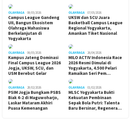
OLAHRAGA
08/05/2026
OLAHRAGA
07/05/2026
Campus League Gandeng
UKSW dan SCU Juara
UII, Bangun Ekosistem
Basketball Campus League
Olahraga Mahasiswa
Regional Yogyakarta,
Berkelanjutan di
Amankan Tiket Nasional
Yogyakarta
OLAHRAGA
06/05/2026
OLAHRAGA
26/04/2026
Kampus Jateng Dominasi
MILO ACTIV Indonesia Race
Final Campus League 2026
2026 Resmi Dimulai di
Jogja, UKSW, SCU, dan
Yogyakarta, 4.500 Pelari
USM Berebut Gelar
Ramaikan Seri Pem…
OLAHRAGA
28/02/2026
OLAHRAGA
01/02/2026
PSIM Jogja Bungkam PSBS
MLSC Yogyakarta Bukti
Biak 4-2 di Maguwoharjo,
Kekuatan Pembinaan
Laskar Mataram Akhiri
Sepak Bola Putri: Talenta
Puasa Kemenangan
Baru Bersinar, Regenera…