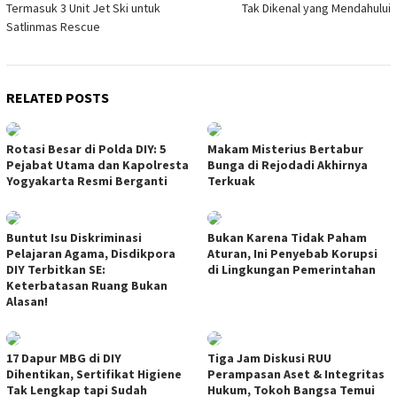
Termasuk 3 Unit Jet Ski untuk
Tak Dikenal yang Mendahului
Satlinmas Rescue
RELATED POSTS
Rotasi Besar di Polda DIY: 5
Makam Misterius Bertabur
Pejabat Utama dan Kapolresta
Bunga di Rejodadi Akhirnya
Yogyakarta Resmi Berganti
Terkuak
Buntut Isu Diskriminasi
Bukan Karena Tidak Paham
Pelajaran Agama, Disdikpora
Aturan, Ini Penyebab Korupsi
DIY Terbitkan SE:
di Lingkungan Pemerintahan
Keterbatasan Ruang Bukan
Alasan!
17 Dapur MBG di DIY
Tiga Jam Diskusi RUU
Dihentikan, Sertifikat Higiene
Perampasan Aset & Integritas
Tak Lengkap tapi Sudah
Hukum, Tokoh Bangsa Temui