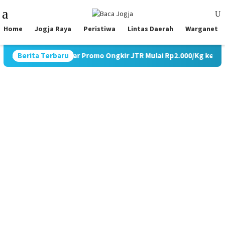
Skip
Mobile
to
Menu
content
Home
Jogja Raya
Peristiwa
Lintas Daerah
Warganet
, JNE Gelar Promo Ongkir JTR Mulai Rp2.000/Kg ke Seluruh Pula
Berita Terbaru