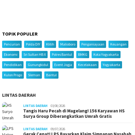
TOPIK POPULER
Pencurian
Polda DIY
Klitih
Malioboro
Penganiayaan
Keuangan
Ekonomi
Sri Sultan HB X
Polres Bantul
BMKG
Kota Yogyakarta
Pendidikan
Gunungkidul
Event Jogja
Kecelakaan
Yogyakarta
Kulon Progo
Sleman
Bantul
LINTAS DAERAH
LINTAS DAERAH
03/08/2026
Tangis Haru Pecah di Magelang! 156 Karyawan HS
Surya Group Diberangkatkan Umrah Gratis
LINTAS DAERAH
09/07/2026
Gerak Cepat! LPS Bayarkan Klaim Simpanan Nasabah