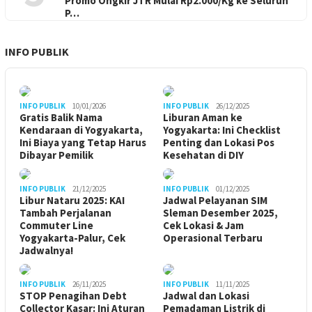
Promo Ongkir JTR Mulai Rp2.000/Kg ke Seluruh
P…
INFO PUBLIK
INFO PUBLIK
10/01/2026
INFO PUBLIK
26/12/2025
Gratis Balik Nama
Liburan Aman ke
Kendaraan di Yogyakarta,
Yogyakarta: Ini Checklist
Ini Biaya yang Tetap Harus
Penting dan Lokasi Pos
Dibayar Pemilik
Kesehatan di DIY
INFO PUBLIK
21/12/2025
INFO PUBLIK
01/12/2025
Libur Nataru 2025: KAI
Jadwal Pelayanan SIM
Tambah Perjalanan
Sleman Desember 2025,
Commuter Line
Cek Lokasi & Jam
Yogyakarta-Palur, Cek
Operasional Terbaru
Jadwalnya!
INFO PUBLIK
26/11/2025
INFO PUBLIK
11/11/2025
STOP Penagihan Debt
Jadwal dan Lokasi
Collector Kasar: Ini Aturan
Pemadaman Listrik di