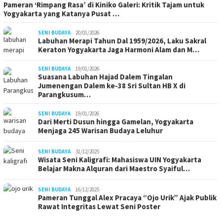
Pameran ‘Rimpang Rasa’ di Kiniko Galeri: Kritik Tajam untuk
Yogyakarta yang Katanya Pusat …
SENI BUDAYA
20/01/2026
Labuhan Merapi Tahun Dal 1959/2026, Laku Sakral
Keraton Yogyakarta Jaga Harmoni Alam dan M…
SENI BUDAYA
19/01/2026
Suasana Labuhan Hajad Dalem Tingalan
Jumenengan Dalem ke-38 Sri Sultan HB X di
Parangkusum…
SENI BUDAYA
19/01/2026
Dari Merti Dusun hingga Gamelan, Yogyakarta
Menjaga 245 Warisan Budaya Leluhur
SENI BUDAYA
31/12/2025
Wisata Seni Kaligrafi: Mahasiswa UIN Yogyakarta
Belajar Makna Alquran dari Maestro Syaiful…
SENI BUDAYA
16/12/2025
Pameran Tunggal Alex Pracaya “Ojo Urik” Ajak Publik
Rawat Integritas Lewat Seni Poster