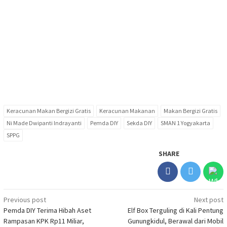
Keracunan Makan Bergizi Gratis
Keracunan Makanan
Makan Bergizi Gratis
Ni Made Dwipanti Indrayanti
Pemda DIY
Sekda DIY
SMAN 1 Yogyakarta
SPPG
SHARE
Post
Previous post
Next post
Pemda DIY Terima Hibah Aset
Elf Box Terguling di Kali Pentung
navigation
Rampasan KPK Rp11 Miliar,
Gunungkidul, Berawal dari Mobil