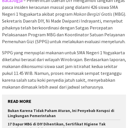
BacaJogja
– Pemerintah Daerah DIY mengambil langkah tegas
pasca insiden keracunan massal yang dialami 426 siswa SMA
Negeri 1 Yogyakarta akibat program
Makan Bergizi Gratis
(MBG).
Sekretaris Daerah DIY, Ni Made Dwipanti Indrayanti, menyebut
pihaknya telah berkoordinasi dengan Satgas Percepatan
Pelaksanaan Program MBG dan Koordinator Satuan Pelayanan
Pemenuhan Gizi (SPPG) untuk melakukan evaluasi menyeluruh.
SPPG yang menyuplai makanan untuk SMA Negeri 1 Yogyakarta
diketahui berasal dari wilayah Wirobrajan. Berdasarkan laporan,
makanan dikonsumsi siswa saat jam istirahat kedua sekitar
pukul 11.45 WIB. Namun, proses memasak sempat terganggu
karena salah satu koki penyedia jatuh sakit, menyebabkan
makanan dimasak lebih awal dari jadwal seharusnya.
READ MORE
Bukan Karena Tidak Paham Aturan, Ini Penyebab Korupsi di
Lingkungan Pemerintahan
17 Dapur MBG di DIY Dihentikan, Sertifikat Higiene Tak