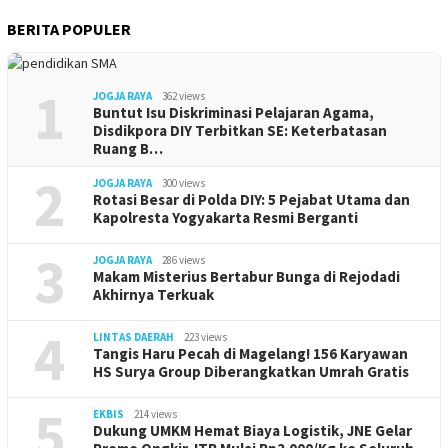
BERITA POPULER
1
JOGJA RAYA
362 views
Buntut Isu Diskriminasi Pelajaran Agama,
Disdikpora DIY Terbitkan SE: Keterbatasan
Ruang B…
2
JOGJA RAYA
300 views
Rotasi Besar di Polda DIY: 5 Pejabat Utama dan
Kapolresta Yogyakarta Resmi Berganti
3
JOGJA RAYA
286 views
Makam Misterius Bertabur Bunga di Rejodadi
Akhirnya Terkuak
4
LINTAS DAERAH
223 views
Tangis Haru Pecah di Magelang! 156 Karyawan
HS Surya Group Diberangkatkan Umrah Gratis
5
EKBIS
214 views
Dukung UMKM Hemat Biaya Logistik, JNE Gelar