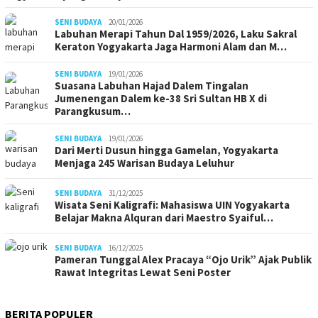
SENI BUDAYA
20/01/2026
Labuhan Merapi Tahun Dal 1959/2026, Laku Sakral
Keraton Yogyakarta Jaga Harmoni Alam dan M…
SENI BUDAYA
19/01/2026
Suasana Labuhan Hajad Dalem Tingalan
Jumenengan Dalem ke-38 Sri Sultan HB X di
Parangkusum…
SENI BUDAYA
19/01/2026
Dari Merti Dusun hingga Gamelan, Yogyakarta
Menjaga 245 Warisan Budaya Leluhur
SENI BUDAYA
31/12/2025
Wisata Seni Kaligrafi: Mahasiswa UIN Yogyakarta
Belajar Makna Alquran dari Maestro Syaiful…
SENI BUDAYA
16/12/2025
Pameran Tunggal Alex Pracaya “Ojo Urik” Ajak Publik
Rawat Integritas Lewat Seni Poster
BERITA POPULER