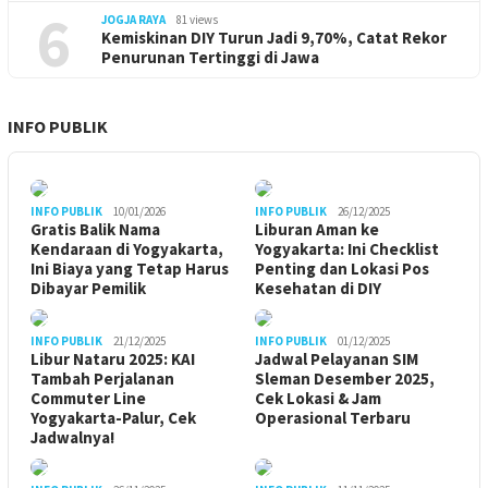
6
JOGJA RAYA
81 views
Kemiskinan DIY Turun Jadi 9,70%, Catat Rekor
Penurunan Tertinggi di Jawa
INFO PUBLIK
INFO PUBLIK
10/01/2026
INFO PUBLIK
26/12/2025
Gratis Balik Nama
Liburan Aman ke
Kendaraan di Yogyakarta,
Yogyakarta: Ini Checklist
Ini Biaya yang Tetap Harus
Penting dan Lokasi Pos
Dibayar Pemilik
Kesehatan di DIY
INFO PUBLIK
21/12/2025
INFO PUBLIK
01/12/2025
Libur Nataru 2025: KAI
Jadwal Pelayanan SIM
Tambah Perjalanan
Sleman Desember 2025,
Commuter Line
Cek Lokasi & Jam
Yogyakarta-Palur, Cek
Operasional Terbaru
Jadwalnya!