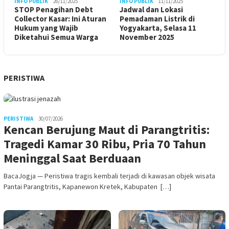
INFO PUBLIK
26/11/2025
INFO PUBLIK
11/11/2025
STOP Penagihan Debt
Jadwal dan Lokasi
Collector Kasar: Ini Aturan
Pemadaman Listrik di
Hukum yang Wajib
Yogyakarta, Selasa 11
Diketahui Semua Warga
November 2025
PERISTIWA
PERISTIWA
30/07/2026
Kencan Berujung Maut di Parangtritis:
Tragedi Kamar 30 Ribu, Pria 70 Tahun
Meninggal Saat Berduaan
BacaJogja — Peristiwa tragis kembali terjadi di kawasan objek wisata
Pantai Parangtritis, Kapanewon Kretek, Kabupaten […]