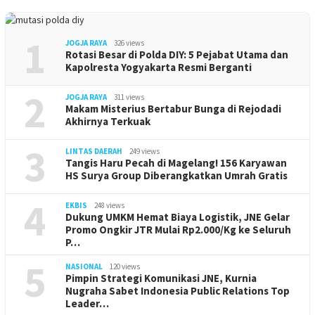
1
JOGJA RAYA
326 views
Rotasi Besar di Polda DIY: 5 Pejabat Utama dan
Kapolresta Yogyakarta Resmi Berganti
2
JOGJA RAYA
311 views
Makam Misterius Bertabur Bunga di Rejodadi
Akhirnya Terkuak
3
LINTAS DAERAH
249 views
Tangis Haru Pecah di Magelang! 156 Karyawan
HS Surya Group Diberangkatkan Umrah Gratis
4
EKBIS
248 views
Dukung UMKM Hemat Biaya Logistik, JNE Gelar
Promo Ongkir JTR Mulai Rp2.000/Kg ke Seluruh
P…
5
NASIONAL
120 views
Pimpin Strategi Komunikasi JNE, Kurnia
Nugraha Sabet Indonesia Public Relations Top
Leader…