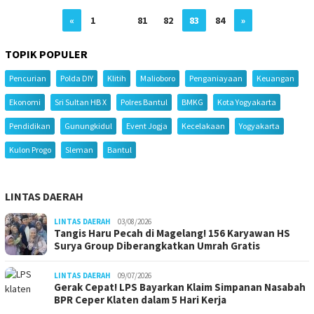
«
1
…
81
82
83
84
»
TOPIK POPULER
Pencurian
Polda DIY
Klitih
Malioboro
Penganiayaan
Keuangan
Ekonomi
Sri Sultan HB X
Polres Bantul
BMKG
Kota Yogyakarta
Pendidikan
Gunungkidul
Event Jogja
Kecelakaan
Yogyakarta
Kulon Progo
Sleman
Bantul
LINTAS DAERAH
LINTAS DAERAH
03/08/2026
Tangis Haru Pecah di Magelang! 156 Karyawan HS
Surya Group Diberangkatkan Umrah Gratis
LINTAS DAERAH
09/07/2026
Gerak Cepat! LPS Bayarkan Klaim Simpanan Nasabah
BPR Ceper Klaten dalam 5 Hari Kerja