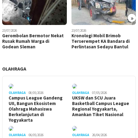
«
»
23/07/2026
23/07/2026
Gerombolan Bermotor Nekat
Kronologi Mobil Brimob
Rusak Rumah Warga di
Terserempet KA Bandara di
Godean Sleman
Perlintasan Sedayu Bantul
OLAHRAGA
OLAHRAGA
08/05/2026
OLAHRAGA
07/05/2026
Campus League Gandeng
UKSW dan SCU Juara
UII, Bangun Ekosistem
Basketball Campus League
Olahraga Mahasiswa
Regional Yogyakarta,
Berkelanjutan di
Amankan Tiket Nasional
Yogyakarta
OLAHRAGA
06/05/2026
OLAHRAGA
26/04/2026