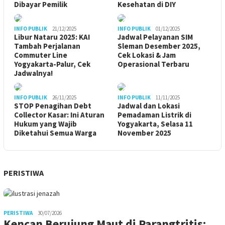
Dibayar Pemilik
Kesehatan di DIY
INFO PUBLIK
21/12/2025
INFO PUBLIK
01/12/2025
Libur Nataru 2025: KAI
Jadwal Pelayanan SIM
Tambah Perjalanan
Sleman Desember 2025,
Commuter Line
Cek Lokasi & Jam
Yogyakarta-Palur, Cek
Operasional Terbaru
Jadwalnya!
INFO PUBLIK
26/11/2025
INFO PUBLIK
11/11/2025
STOP Penagihan Debt
Jadwal dan Lokasi
Collector Kasar: Ini Aturan
Pemadaman Listrik di
Hukum yang Wajib
Yogyakarta, Selasa 11
Diketahui Semua Warga
November 2025
PERISTIWA
PERISTIWA
30/07/2026
Kencan Berujung Maut di Parangtritis: