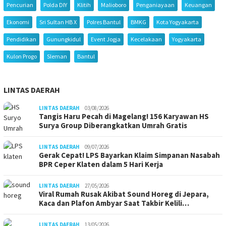
Pencurian
Polda DIY
Klitih
Malioboro
Penganiayaan
Keuangan
Ekonomi
Sri Sultan HB X
Polres Bantul
BMKG
Kota Yogyakarta
Pendidikan
Gunungkidul
Event Jogja
Kecelakaan
Yogyakarta
Kulon Progo
Sleman
Bantul
LINTAS DAERAH
LINTAS DAERAH
03/08/2026
Tangis Haru Pecah di Magelang! 156 Karyawan HS
Surya Group Diberangkatkan Umrah Gratis
LINTAS DAERAH
09/07/2026
Gerak Cepat! LPS Bayarkan Klaim Simpanan Nasabah
BPR Ceper Klaten dalam 5 Hari Kerja
LINTAS DAERAH
27/05/2026
Viral Rumah Rusak Akibat Sound Horeg di Jepara,
Kaca dan Plafon Ambyar Saat Takbir Kelili…
LINTAS DAERAH
13/05/2026