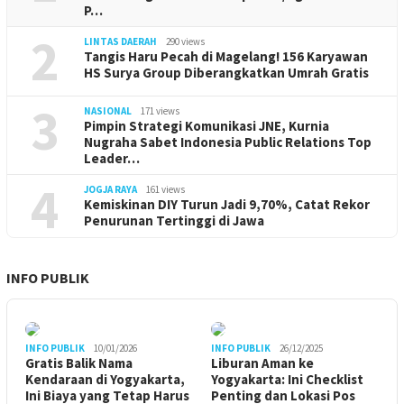
P…
2
LINTAS DAERAH
290 views
Tangis Haru Pecah di Magelang! 156 Karyawan
HS Surya Group Diberangkatkan Umrah Gratis
3
NASIONAL
171 views
Pimpin Strategi Komunikasi JNE, Kurnia
Nugraha Sabet Indonesia Public Relations Top
Leader…
4
JOGJA RAYA
161 views
Kemiskinan DIY Turun Jadi 9,70%, Catat Rekor
Penurunan Tertinggi di Jawa
INFO PUBLIK
INFO PUBLIK
10/01/2026
INFO PUBLIK
26/12/2025
Gratis Balik Nama
Liburan Aman ke
Kendaraan di Yogyakarta,
Yogyakarta: Ini Checklist
Ini Biaya yang Tetap Harus
Penting dan Lokasi Pos