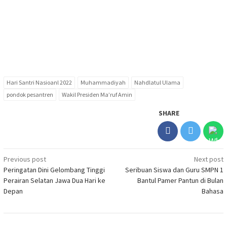
Hari Santri Nasioanl 2022
Muhammadiyah
Nahdlatul Ulama
pondok pesantren
Wakil Presiden Ma’ruf Amin
SHARE
Post
Previous post
Next post
Peringatan Dini Gelombang Tinggi
Seribuan Siswa dan Guru SMPN 1
navigation
Perairan Selatan Jawa Dua Hari ke
Bantul Pamer Pantun di Bulan
Depan
Bahasa