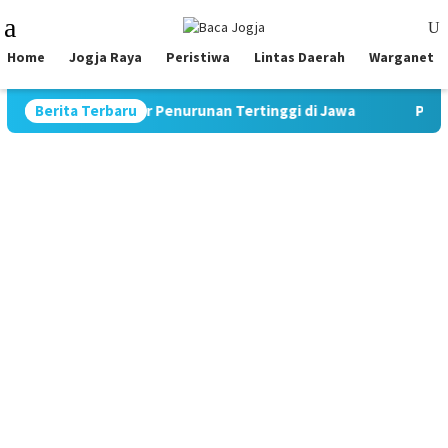
Skip
Mobile
to
Menu
content
Home
Jogja Raya
Peristiwa
Lintas Daerah
Warganet
Catat Rekor Penurunan Tertinggi di Jawa
Berita Terbaru
Pimpin Strategi