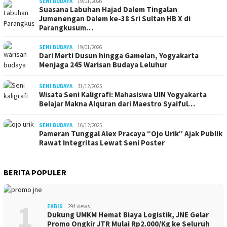
SENI BUDAYA
19/01/2026
Suasana Labuhan Hajad Dalem Tingalan
Jumenengan Dalem ke-38 Sri Sultan HB X di
Parangkusum…
SENI BUDAYA
19/01/2026
Dari Merti Dusun hingga Gamelan, Yogyakarta
Menjaga 245 Warisan Budaya Leluhur
SENI BUDAYA
31/12/2025
Wisata Seni Kaligrafi: Mahasiswa UIN Yogyakarta
Belajar Makna Alquran dari Maestro Syaiful…
SENI BUDAYA
16/12/2025
Pameran Tunggal Alex Pracaya “Ojo Urik” Ajak Publik
Rawat Integritas Lewat Seni Poster
BERITA POPULER
1
EKBIS
294 views
Dukung UMKM Hemat Biaya Logistik, JNE Gelar
Promo Ongkir JTR Mulai Rp2.000/Kg ke Seluruh