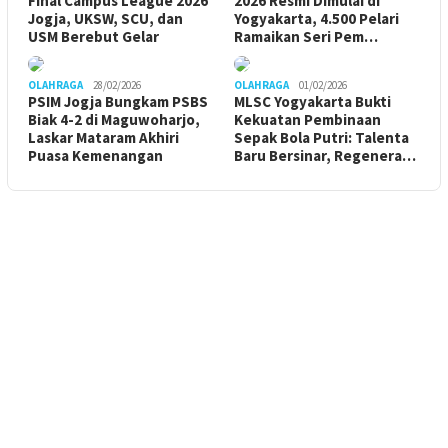
Final Campus League 2026
2026 Resmi Dimulai di
Jogja, UKSW, SCU, dan
Yogyakarta, 4.500 Pelari
USM Berebut Gelar
Ramaikan Seri Pem…
OLAHRAGA
28/02/2026
OLAHRAGA
01/02/2026
PSIM Jogja Bungkam PSBS
MLSC Yogyakarta Bukti
Biak 4-2 di Maguwoharjo,
Kekuatan Pembinaan
Laskar Mataram Akhiri
Sepak Bola Putri: Talenta
Puasa Kemenangan
Baru Bersinar, Regenera…