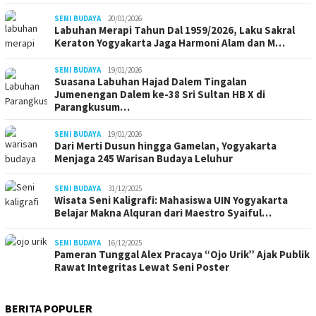
SENI BUDAYA
20/01/2026
Labuhan Merapi Tahun Dal 1959/2026, Laku Sakral
Keraton Yogyakarta Jaga Harmoni Alam dan M…
SENI BUDAYA
19/01/2026
Suasana Labuhan Hajad Dalem Tingalan
Jumenengan Dalem ke-38 Sri Sultan HB X di
Parangkusum…
SENI BUDAYA
19/01/2026
Dari Merti Dusun hingga Gamelan, Yogyakarta
Menjaga 245 Warisan Budaya Leluhur
SENI BUDAYA
31/12/2025
Wisata Seni Kaligrafi: Mahasiswa UIN Yogyakarta
Belajar Makna Alquran dari Maestro Syaiful…
SENI BUDAYA
16/12/2025
Pameran Tunggal Alex Pracaya “Ojo Urik” Ajak Publik
Rawat Integritas Lewat Seni Poster
BERITA POPULER