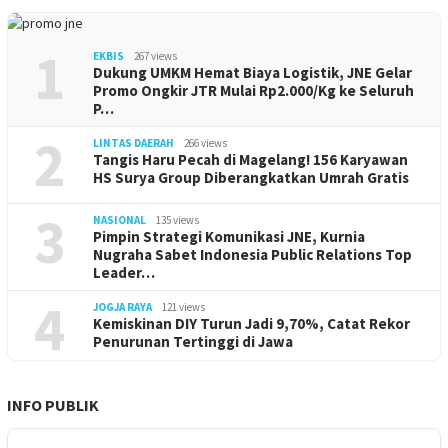
1
EKBIS
267 views
Dukung UMKM Hemat Biaya Logistik, JNE Gelar
Promo Ongkir JTR Mulai Rp2.000/Kg ke Seluruh
P…
2
LINTAS DAERAH
266 views
Tangis Haru Pecah di Magelang! 156 Karyawan
HS Surya Group Diberangkatkan Umrah Gratis
3
NASIONAL
135 views
Pimpin Strategi Komunikasi JNE, Kurnia
Nugraha Sabet Indonesia Public Relations Top
Leader…
4
JOGJA RAYA
121 views
Kemiskinan DIY Turun Jadi 9,70%, Catat Rekor
Penurunan Tertinggi di Jawa
INFO PUBLIK