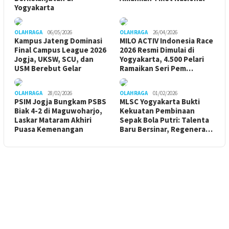
Yogyakarta
OLAHRAGA
06/05/2026
OLAHRAGA
26/04/2026
Kampus Jateng Dominasi
MILO ACTIV Indonesia Race
Final Campus League 2026
2026 Resmi Dimulai di
Jogja, UKSW, SCU, dan
Yogyakarta, 4.500 Pelari
USM Berebut Gelar
Ramaikan Seri Pem…
OLAHRAGA
28/02/2026
OLAHRAGA
01/02/2026
PSIM Jogja Bungkam PSBS
MLSC Yogyakarta Bukti
Biak 4-2 di Maguwoharjo,
Kekuatan Pembinaan
Laskar Mataram Akhiri
Sepak Bola Putri: Talenta
Puasa Kemenangan
Baru Bersinar, Regenera…