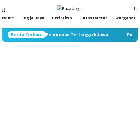
Skip
Mobile
to
Menu
content
Home
Jogja Raya
Peristiwa
Lintas Daerah
Warganet
tat Rekor Penurunan Tertinggi di Jawa
Berita Terbaru
Pimpin Strategi K