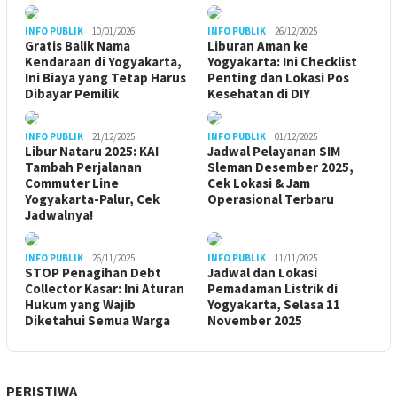
INFO PUBLIK
10/01/2026
INFO PUBLIK
26/12/2025
Gratis Balik Nama
Liburan Aman ke
Kendaraan di Yogyakarta,
Yogyakarta: Ini Checklist
Ini Biaya yang Tetap Harus
Penting dan Lokasi Pos
Dibayar Pemilik
Kesehatan di DIY
INFO PUBLIK
21/12/2025
INFO PUBLIK
01/12/2025
Libur Nataru 2025: KAI
Jadwal Pelayanan SIM
Tambah Perjalanan
Sleman Desember 2025,
Commuter Line
Cek Lokasi & Jam
Yogyakarta-Palur, Cek
Operasional Terbaru
Jadwalnya!
INFO PUBLIK
26/11/2025
INFO PUBLIK
11/11/2025
STOP Penagihan Debt
Jadwal dan Lokasi
Collector Kasar: Ini Aturan
Pemadaman Listrik di
Hukum yang Wajib
Yogyakarta, Selasa 11
Diketahui Semua Warga
November 2025
PERISTIWA