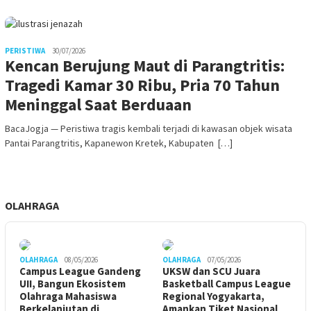
PERISTIWA
30/07/2026
Kencan Berujung Maut di Parangtritis:
Tragedi Kamar 30 Ribu, Pria 70 Tahun
Meninggal Saat Berduaan
BacaJogja — Peristiwa tragis kembali terjadi di kawasan objek wisata
Pantai Parangtritis, Kapanewon Kretek, Kabupaten […]
OLAHRAGA
OLAHRAGA
08/05/2026
OLAHRAGA
07/05/2026
Campus League Gandeng
UKSW dan SCU Juara
UII, Bangun Ekosistem
Basketball Campus League
Olahraga Mahasiswa
Regional Yogyakarta,
Berkelanjutan di
Amankan Tiket Nasional