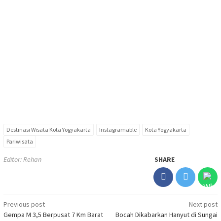
Destinasi Wisata Kota Yogyakarta
Instagramable
Kota Yogyakarta
Pariwisata
Editor: Rehan
SHARE
Post
Previous post
Next post
Gempa M 3,5 Berpusat 7 Km Barat
Bocah Dikabarkan Hanyut di Sungai
navigation