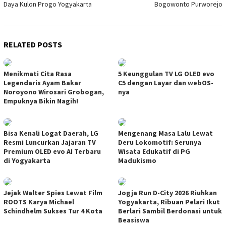
Daya Kulon Progo Yogyakarta
Bogowonto Purworejo
RELATED POSTS
Menikmati Cita Rasa
5 Keunggulan TV LG OLED evo
Legendaris Ayam Bakar
C5 dengan Layar dan webOS-
Noroyono Wirosari Grobogan,
nya
Empuknya Bikin Nagih!
Bisa Kenali Logat Daerah, LG
Mengenang Masa Lalu Lewat
Resmi Luncurkan Jajaran TV
Deru Lokomotif: Serunya
Premium OLED evo AI Terbaru
Wisata Edukatif di PG
di Yogyakarta
Madukismo
Jejak Walter Spies Lewat Film
Jogja Run D-City 2026 Riuhkan
ROOTS Karya Michael
Yogyakarta, Ribuan Pelari Ikut
Schindhelm Sukses Tur 4 Kota
Berlari Sambil Berdonasi untuk
Beasiswa