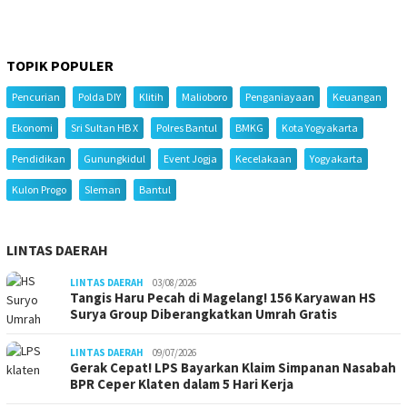
TOPIK POPULER
Pencurian
Polda DIY
Klitih
Malioboro
Penganiayaan
Keuangan
Ekonomi
Sri Sultan HB X
Polres Bantul
BMKG
Kota Yogyakarta
Pendidikan
Gunungkidul
Event Jogja
Kecelakaan
Yogyakarta
Kulon Progo
Sleman
Bantul
LINTAS DAERAH
LINTAS DAERAH
03/08/2026
Tangis Haru Pecah di Magelang! 156 Karyawan HS
Surya Group Diberangkatkan Umrah Gratis
LINTAS DAERAH
09/07/2026
Gerak Cepat! LPS Bayarkan Klaim Simpanan Nasabah
BPR Ceper Klaten dalam 5 Hari Kerja