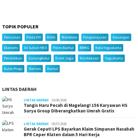
TOPIK POPULER
Pencurian
Polda DIY
Klitih
Malioboro
Penganiayaan
Keuangan
Ekonomi
Sri Sultan HB X
Polres Bantul
BMKG
Kota Yogyakarta
Pendidikan
Gunungkidul
Event Jogja
Kecelakaan
Yogyakarta
Kulon Progo
Sleman
Bantul
LINTAS DAERAH
LINTAS DAERAH
03/08/2026
Tangis Haru Pecah di Magelang! 156 Karyawan HS
Surya Group Diberangkatkan Umrah Gratis
LINTAS DAERAH
09/07/2026
Gerak Cepat! LPS Bayarkan Klaim Simpanan Nasabah
BPR Ceper Klaten dalam 5 Hari Kerja