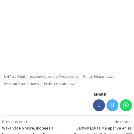
Nyi Roro Kidul
palung laut selatan Yogyakarta
Pantai Selatan Jawa
Perairan Selatan Jawa
Pesisir Selatan Jawa
SHARE
Post
Previous post
Next post
Wakanda No More, Indonesia
Jadwal Lokasi Kampanye Anies
navigation