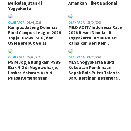
Berkelanjutan di
Amankan Tiket Nasional
Yogyakarta
OLAHRAGA
06/05/2026
OLAHRAGA
26/04/2026
Kampus Jateng Dominasi
MILO ACTIV Indonesia Race
Final Campus League 2026
2026 Resmi Dimulai di
Jogja, UKSW, SCU, dan
Yogyakarta, 4.500 Pelari
USM Berebut Gelar
Ramaikan Seri Pem…
OLAHRAGA
28/02/2026
OLAHRAGA
01/02/2026
PSIM Jogja Bungkam PSBS
MLSC Yogyakarta Bukti
Biak 4-2 di Maguwoharjo,
Kekuatan Pembinaan
Laskar Mataram Akhiri
Sepak Bola Putri: Talenta
Puasa Kemenangan
Baru Bersinar, Regenera…