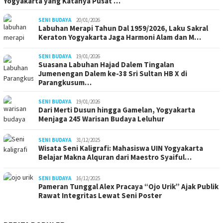
Yogyakarta yang Katanya Pusat …
SENI BUDAYA
20/01/2026
Labuhan Merapi Tahun Dal 1959/2026, Laku Sakral
Keraton Yogyakarta Jaga Harmoni Alam dan M…
SENI BUDAYA
19/01/2026
Suasana Labuhan Hajad Dalem Tingalan
Jumenengan Dalem ke-38 Sri Sultan HB X di
Parangkusum…
SENI BUDAYA
19/01/2026
Dari Merti Dusun hingga Gamelan, Yogyakarta
Menjaga 245 Warisan Budaya Leluhur
SENI BUDAYA
31/12/2025
Wisata Seni Kaligrafi: Mahasiswa UIN Yogyakarta
Belajar Makna Alquran dari Maestro Syaiful…
SENI BUDAYA
16/12/2025
Pameran Tunggal Alex Pracaya “Ojo Urik” Ajak Publik
Rawat Integritas Lewat Seni Poster