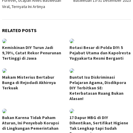
Forever, Ucapan Anies Baswedan
Baswedan 13-31 Desember 2023
Viral, Ternyata Ini Artinya
RELATED POSTS
Kemiskinan DIY Turun Jadi
Rotasi Besar di Polda DIY: 5
9,70%, Catat Rekor Penurunan
Pejabat Utama dan Kapolresta
Tertinggi di Jawa
Yogyakarta Resmi Berganti
Makam Misterius Bertabur
Buntut Isu Diskriminasi
Bunga di Rejodadi Akhirnya
Pelajaran Agama, Disdikpora
Terkuak
DIY Terbitkan SE:
Keterbatasan Ruang Bukan
Alasan!
Bukan Karena Tidak Paham
17 Dapur MBG di DIY
Aturan, Ini Penyebab Korupsi
Dihentikan, Sertifikat Higiene
di Lingkungan Pemerintahan
Tak Lengkap tapi Sudah