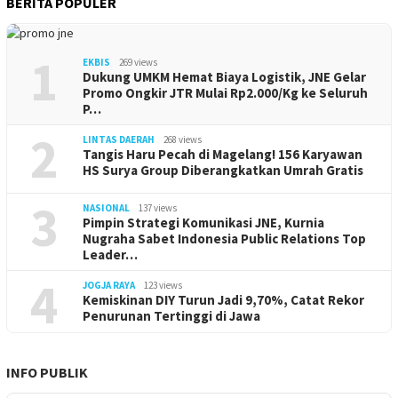
BERITA POPULER
1
EKBIS
269 views
Dukung UMKM Hemat Biaya Logistik, JNE Gelar
Promo Ongkir JTR Mulai Rp2.000/Kg ke Seluruh
P…
2
LINTAS DAERAH
268 views
Tangis Haru Pecah di Magelang! 156 Karyawan
HS Surya Group Diberangkatkan Umrah Gratis
3
NASIONAL
137 views
Pimpin Strategi Komunikasi JNE, Kurnia
Nugraha Sabet Indonesia Public Relations Top
Leader…
4
JOGJA RAYA
123 views
Kemiskinan DIY Turun Jadi 9,70%, Catat Rekor
Penurunan Tertinggi di Jawa
INFO PUBLIK