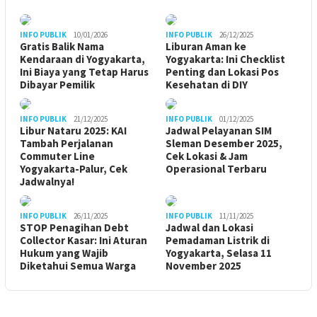
INFO PUBLIK
10/01/2026
INFO PUBLIK
26/12/2025
Gratis Balik Nama
Liburan Aman ke
Kendaraan di Yogyakarta,
Yogyakarta: Ini Checklist
Ini Biaya yang Tetap Harus
Penting dan Lokasi Pos
Dibayar Pemilik
Kesehatan di DIY
INFO PUBLIK
21/12/2025
INFO PUBLIK
01/12/2025
Libur Nataru 2025: KAI
Jadwal Pelayanan SIM
Tambah Perjalanan
Sleman Desember 2025,
Commuter Line
Cek Lokasi & Jam
Yogyakarta-Palur, Cek
Operasional Terbaru
Jadwalnya!
INFO PUBLIK
26/11/2025
INFO PUBLIK
11/11/2025
STOP Penagihan Debt
Jadwal dan Lokasi
Collector Kasar: Ini Aturan
Pemadaman Listrik di
Hukum yang Wajib
Yogyakarta, Selasa 11
Diketahui Semua Warga
November 2025